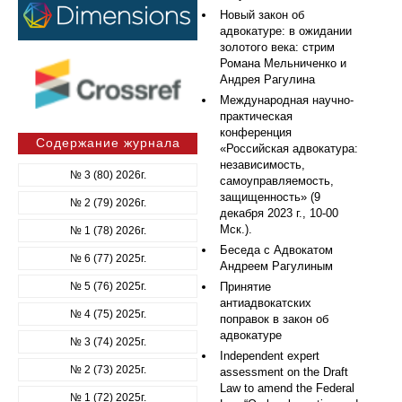
Новый закон об
адвокатуре: в ожидании
золотого века: стрим
Романа Мельниченко и
Андрея Рагулина
Международная научно-
практическая
конференция
Содержание журнала
«Российская адвокатура:
независимость,
№ 3 (80) 2026г.
самоуправляемость,
защищенность» (9
№ 2 (79) 2026г.
декабря 2023 г., 10-00
Мск.).
№ 1 (78) 2026г.
Беседа с Адвокатом
№ 6 (77) 2025г.
Андреем Рагулиным
№ 5 (76) 2025г.
Принятие
антиадвокатских
№ 4 (75) 2025г.
поправок в закон об
адвокатуре
№ 3 (74) 2025г.
Independent expert
№ 2 (73) 2025г.
assessment on the Draft
Law to amend the Federal
№ 1 (72) 2025г.