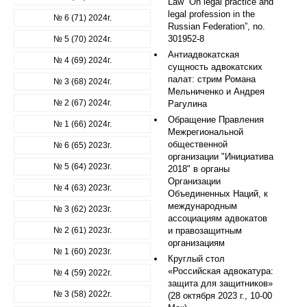
Law “On legal practice and
legal profession in the
№ 6 (71) 2024г.
Russian Federation”, no.
301952-8
№ 5 (70) 2024г.
Антиадвокатская
№ 4 (69) 2024г.
сущность адвокатских
палат: стрим Романа
№ 3 (68) 2024г.
Мельниченко и Андрея
№ 2 (67) 2024г.
Рагулина
Обращение Правления
№ 1 (66) 2024г.
Межрегиональной
общественной
№ 6 (65) 2023г.
организации "Инициатива
№ 5 (64) 2023г.
2018" в органы
Организации
№ 4 (63) 2023г.
Объединенных Наций, к
международным
№ 3 (62) 2023г.
ассоциациям адвокатов
№ 2 (61) 2023г.
и правозащитным
организациям
№ 1 (60) 2023г.
Круглый стол
«Российская адвокатура:
№ 4 (59) 2022г.
защита для защитников»
№ 3 (58) 2022г.
(28 октября 2023 г., 10-00