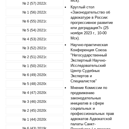
Мск).
№ 2 (57) 2022г.
Круглый стол
«Законодательство об
№ 1 (56) 2022г.
адвокатуре в России:
№ 6 (55) 2021г.
прогрессивное развитие
или деградация?» (25
№ 5 (54) 2021г.
ноября 2023 г., 10-00
Мск).
№ 4 (53) 2021г.
Научно-практическая
№ 3 (52) 2021г.
Конференция Союза
"Негосударственный
№ 2 (51) 2021г.
Экспертный Научно-
Исследовательский
№ 1 (50) 2021г.
Центр Судебных
№ 6 (49) 2020г.
Экспертов и
Специалистов"
№ 5 (48) 2020г.
Мнение Комиссии по
№ 4 (47) 2020г.
продвижению
законодательных
№ 3 (46) 2020г.
инициатив в сфере
социальных и
№ 2 (45) 2020г.
профессиональных прав
адвокатов Адвокатской
№ 1 (44) 2020г.
палаты Санкт-
№ 6 (43) 2019г.