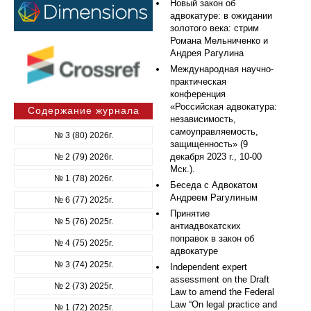
Новый закон об
адвокатуре: в ожидании
золотого века: стрим
Романа Мельниченко и
Андрея Рагулина
Международная научно-
практическая
конференция
«Российская адвокатура:
Содержание журнала
независимость,
самоуправляемость,
№ 3 (80) 2026г.
защищенность» (9
декабря 2023 г., 10-00
№ 2 (79) 2026г.
Мск.).
№ 1 (78) 2026г.
Беседа с Адвокатом
Андреем Рагулиным
№ 6 (77) 2025г.
Принятие
№ 5 (76) 2025г.
антиадвокатских
поправок в закон об
№ 4 (75) 2025г.
адвокатуре
№ 3 (74) 2025г.
Independent expert
assessment on the Draft
№ 2 (73) 2025г.
Law to amend the Federal
Law “On legal practice and
№ 1 (72) 2025г.