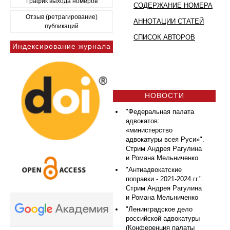
График выхода номеров
СОДЕРЖАНИЕ НОМЕРА
Отзыв (ретрагирование)
АННОТАЦИИ СТАТЕЙ
публикаций
СПИСОК АВТОРОВ
Индексирование журнала
НОВОСТИ
"Федеральная палата
адвокатов:
«министерство
адвокатуры всея Руси»".
Стрим Андрея Рагулина
и Романа Мельниченко
"Антиадвокатские
поправки - 2021-2024 гг.".
Стрим Андрея Рагулина
и Романа Мельниченко
"Ленинградское дело
российской адвокатуры
(Конференция палаты