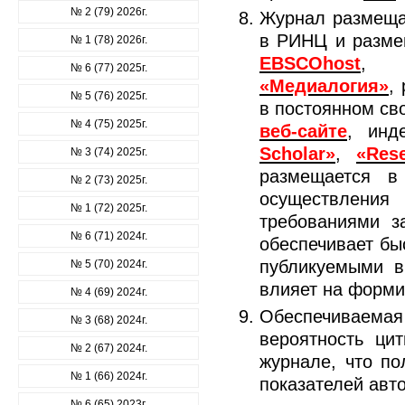
№ 2 (79) 2026г.
Журнал размещ
в РИНЦ и разм
№ 1 (78) 2026г.
EBSCOhost
, р
№ 6 (77) 2025г.
«Медиалогия»
,
№ 5 (76) 2025г.
в постоянном св
№ 4 (75) 2025г.
веб-сайте
, инд
Scholar»
,
«Res
№ 3 (74) 2025г.
размещается в
№ 2 (73) 2025г.
осуществлени
№ 1 (72) 2025г.
требованиями з
№ 6 (71) 2024г.
обеспечивает бы
публикуемыми в
№ 5 (70) 2024г.
влияет на форми
№ 4 (69) 2024г.
Обеспечиваем
№ 3 (68) 2024г.
вероятность ци
№ 2 (67) 2024г.
журнале, что по
№ 1 (66) 2024г.
показателей авто
№ 6 (65) 2023г.