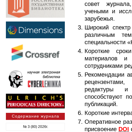
совет журнала
учеными и иссл
зарубежья.
Широкий спектр
различным те
специальности «
Короткие срок
материалов и 
сотрудниками ре
Рекомендации а
рецензентами
редактуры и 
способствуют п
публикаций.
Короткие интерв
Содержание журнала
Оперативное ра
№ 3 (80) 2026г.
присвоение
DOI