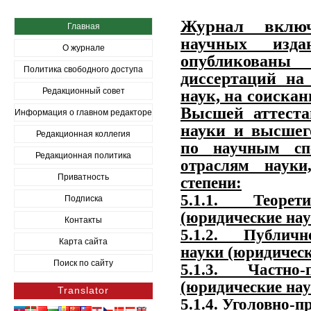
Журнал вкл
Главная
научных изд
О журнале
опубликованы
Политика свободного доступа
диссертаций на
Редакционный совет
наук, на соискан
Высшей аттеста
Информация о главном редакторе
науки и высшег
Редакционная коллегия
по
научным сп
Редакционная политика
отраслям наук
Приватность
степени:
5.1.1. Теорет
Подписка
(юридические нау
Контакты
5.1.2. Публично
Карта сайта
науки (юридическ
Поиск по сайту
5.1.3. Частно
(юридические нау
Translator
5.1.4. Уголовно-