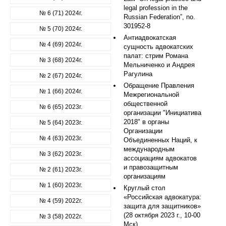
legal profession in the
№ 6 (71) 2024г.
Russian Federation”, no.
301952-8
№ 5 (70) 2024г.
Антиадвокатская
№ 4 (69) 2024г.
сущность адвокатских
палат: стрим Романа
№ 3 (68) 2024г.
Мельниченко и Андрея
Рагулина
№ 2 (67) 2024г.
Обращение Правления
№ 1 (66) 2024г.
Межрегиональной
общественной
№ 6 (65) 2023г.
организации "Инициатива
2018" в органы
№ 5 (64) 2023г.
Организации
№ 4 (63) 2023г.
Объединенных Наций, к
международным
№ 3 (62) 2023г.
ассоциациям адвокатов
и правозащитным
№ 2 (61) 2023г.
организациям
№ 1 (60) 2023г.
Круглый стол
«Российская адвокатура:
№ 4 (59) 2022г.
защита для защитников»
(28 октября 2023 г., 10-00
№ 3 (58) 2022г.
Мск).