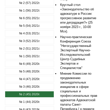
№ 2 (57) 2022г.
Круглый стол
«Законодательство об
№ 1 (56) 2022г.
адвокатуре в России:
прогрессивное развитие
№ 6 (55) 2021г.
или деградация?» (25
№ 5 (54) 2021г.
ноября 2023 г., 10-00
Мск).
№ 4 (53) 2021г.
Научно-практическая
№ 3 (52) 2021г.
Конференция Союза
"Негосударственный
№ 2 (51) 2021г.
Экспертный Научно-
Исследовательский
№ 1 (50) 2021г.
Центр Судебных
Экспертов и
№ 6 (49) 2020г.
Специалистов"
№ 5 (48) 2020г.
Мнение Комиссии по
продвижению
№ 4 (47) 2020г.
законодательных
№ 3 (46) 2020г.
инициатив в сфере
социальных и
№ 2 (45) 2020г.
профессиональных прав
адвокатов Адвокатской
№ 1 (44) 2020г.
палаты Санкт-
Петербурга / о проекте
№ 6 (43) 2019г.