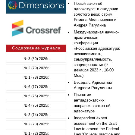
Новый закон об
адвокатуре: в ожидании
золотого века: стрим
Романа Мельниченко и
Андрея Рагулина
Международная научно-
практическая
конференция
Содержание журнала
«Российская адвокатура:
независимость,
№ 3 (80) 2026г.
самоуправляемость,
защищенность» (9
№ 2 (79) 2026г.
декабря 2023 г., 10-00
Мск.).
№ 1 (78) 2026г.
Беседа с Адвокатом
№ 6 (77) 2025г.
Андреем Рагулиным
Принятие
№ 5 (76) 2025г.
антиадвокатских
№ 4 (75) 2025г.
поправок в закон об
адвокатуре
№ 3 (74) 2025г.
Independent expert
assessment on the Draft
№ 2 (73) 2025г.
Law to amend the Federal
№ 1 (72) 2025г.
Law “On legal practice and