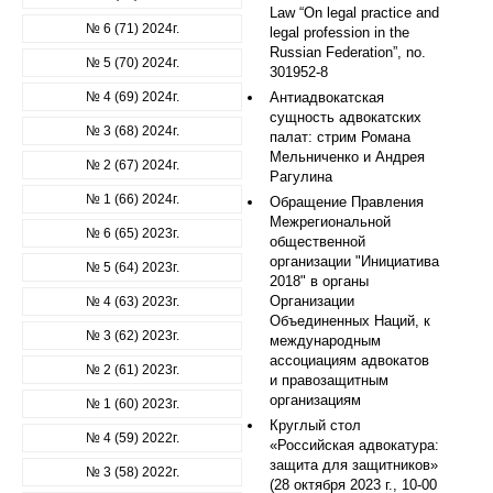
Law “On legal practice and
№ 6 (71) 2024г.
legal profession in the
Russian Federation”, no.
№ 5 (70) 2024г.
301952-8
№ 4 (69) 2024г.
Антиадвокатская
сущность адвокатских
№ 3 (68) 2024г.
палат: стрим Романа
Мельниченко и Андрея
№ 2 (67) 2024г.
Рагулина
№ 1 (66) 2024г.
Обращение Правления
Межрегиональной
№ 6 (65) 2023г.
общественной
организации "Инициатива
№ 5 (64) 2023г.
2018" в органы
Организации
№ 4 (63) 2023г.
Объединенных Наций, к
№ 3 (62) 2023г.
международным
ассоциациям адвокатов
№ 2 (61) 2023г.
и правозащитным
организациям
№ 1 (60) 2023г.
Круглый стол
№ 4 (59) 2022г.
«Российская адвокатура:
защита для защитников»
№ 3 (58) 2022г.
(28 октября 2023 г., 10-00