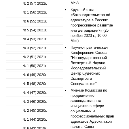
Мск).
№ 2 (57) 2022г.
Круглый стол
№ 1 (56) 2022г.
«Законодательство об
адвокатуре в России:
№ 6 (55) 2021г.
прогрессивное развитие
№ 5 (54) 2021г.
или деградация?» (25
ноября 2023 г., 10-00
№ 4 (53) 2021г.
Мск).
Научно-практическая
№ 3 (52) 2021г.
Конференция Союза
№ 2 (51) 2021г.
"Негосударственный
Экспертный Научно-
№ 1 (50) 2021г.
Исследовательский
Центр Судебных
№ 6 (49) 2020г.
Экспертов и
Специалистов"
№ 5 (48) 2020г.
Мнение Комиссии по
№ 4 (47) 2020г.
продвижению
законодательных
№ 3 (46) 2020г.
инициатив в сфере
№ 2 (45) 2020г.
социальных и
профессиональных прав
№ 1 (44) 2020г.
адвокатов Адвокатской
палаты Санкт-
№ 6 (43) 2019г.