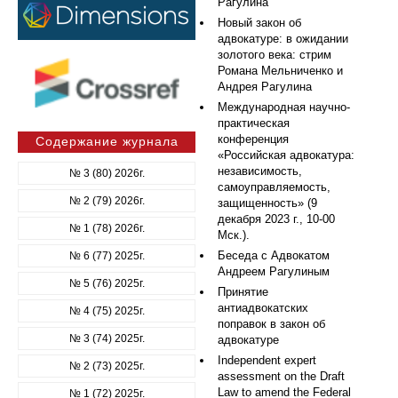
Рагулина
Новый закон об
адвокатуре: в ожидании
золотого века: стрим
Романа Мельниченко и
Андрея Рагулина
Международная научно-
практическая
конференция
Содержание журнала
«Российская адвокатура:
независимость,
№ 3 (80) 2026г.
самоуправляемость,
№ 2 (79) 2026г.
защищенность» (9
декабря 2023 г., 10-00
№ 1 (78) 2026г.
Мск.).
Беседа с Адвокатом
№ 6 (77) 2025г.
Андреем Рагулиным
№ 5 (76) 2025г.
Принятие
антиадвокатских
№ 4 (75) 2025г.
поправок в закон об
№ 3 (74) 2025г.
адвокатуре
Independent expert
№ 2 (73) 2025г.
assessment on the Draft
Law to amend the Federal
№ 1 (72) 2025г.