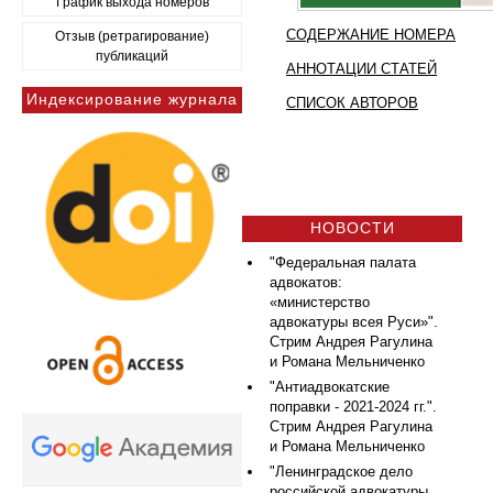
График выхода номеров
СОДЕРЖАНИЕ НОМЕРА
Отзыв (ретрагирование)
публикаций
АННОТАЦИИ СТАТЕЙ
Индексирование журнала
СПИСОК АВТОРОВ
НОВОСТИ
"Федеральная палата
адвокатов:
«министерство
адвокатуры всея Руси»".
Стрим Андрея Рагулина
и Романа Мельниченко
"Антиадвокатские
поправки - 2021-2024 гг.".
Стрим Андрея Рагулина
и Романа Мельниченко
"Ленинградское дело
российской адвокатуры