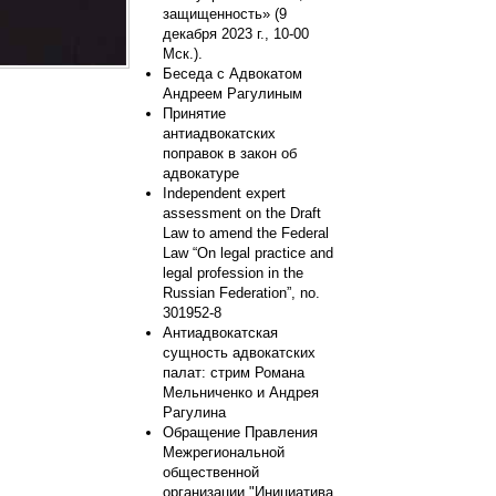
защищенность» (9
декабря 2023 г., 10-00
Мск.).
Беседа с Адвокатом
Андреем Рагулиным
Принятие
антиадвокатских
поправок в закон об
адвокатуре
Independent expert
assessment on the Draft
Law to amend the Federal
Law “On legal practice and
legal profession in the
Russian Federation”, no.
301952-8
Антиадвокатская
сущность адвокатских
палат: стрим Романа
Мельниченко и Андрея
Рагулина
Обращение Правления
Межрегиональной
общественной
организации "Инициатива