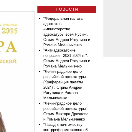
НОВОСТИ
"Федеральная палата
адвокатов:
«министерство
адвокатуры всея Руси»".
Стрим Андрея Рагулина и
Романа Мельниченко
"Антиадвокатские
поправки - 2021-2024 гг.".
Стрим Андрея Рагулина и
Романа Мельниченко
"Ленинградское дело
российской адвокатуры
(Конференция палаты
2024)". Стрим Андрея
Рагулина и Романа
Мельниченко
"Ленинградское дело
российской адвокатуры".
Стрим Виктора Дроздова
и Романа Мельниченко
"Назад к ничтожеству:
контрреформа закона об