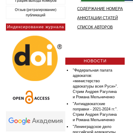
График выхода номеров
СОДЕРЖАНИЕ НОМЕРА
Отзыв (ретрагирование)
публикаций
АННОТАЦИИ СТАТЕЙ
Индексирование журнала
СПИСОК АВТОРОВ
НОВОСТИ
"Федеральная палата
адвокатов:
«министерство
адвокатуры всея Руси»".
Стрим Андрея Рагулина
и Романа Мельниченко
"Антиадвокатские
поправки - 2021-2024 гг.".
Стрим Андрея Рагулина
и Романа Мельниченко
"Ленинградское дело
российской адвокатуры