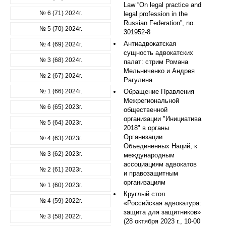
Law “On legal practice and
№ 6 (71) 2024г.
legal profession in the
Russian Federation”, no.
№ 5 (70) 2024г.
301952-8
Антиадвокатская
№ 4 (69) 2024г.
сущность адвокатских
№ 3 (68) 2024г.
палат: стрим Романа
Мельниченко и Андрея
№ 2 (67) 2024г.
Рагулина
№ 1 (66) 2024г.
Обращение Правления
Межрегиональной
№ 6 (65) 2023г.
общественной
организации "Инициатива
№ 5 (64) 2023г.
2018" в органы
Организации
№ 4 (63) 2023г.
Объединенных Наций, к
№ 3 (62) 2023г.
международным
ассоциациям адвокатов
№ 2 (61) 2023г.
и правозащитным
организациям
№ 1 (60) 2023г.
Круглый стол
№ 4 (59) 2022г.
«Российская адвокатура:
защита для защитников»
№ 3 (58) 2022г.
(28 октября 2023 г., 10-00