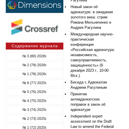
Рагулина
Новый закон об
адвокатуре: в ожидании
золотого века: стрим
Романа Мельниченко и
Андрея Рагулина
Международная научно-
практическая
конференция
Содержание журнала
«Российская адвокатура:
независимость,
№ 3 (80) 2026г.
самоуправляемость,
№ 2 (79) 2026г.
защищенность» (9
декабря 2023 г., 10-00
№ 1 (78) 2026г.
Мск.).
Беседа с Адвокатом
№ 6 (77) 2025г.
Андреем Рагулиным
№ 5 (76) 2025г.
Принятие
антиадвокатских
№ 4 (75) 2025г.
поправок в закон об
адвокатуре
№ 3 (74) 2025г.
Independent expert
№ 2 (73) 2025г.
assessment on the Draft
Law to amend the Federal
№ 1 (72) 2025г.