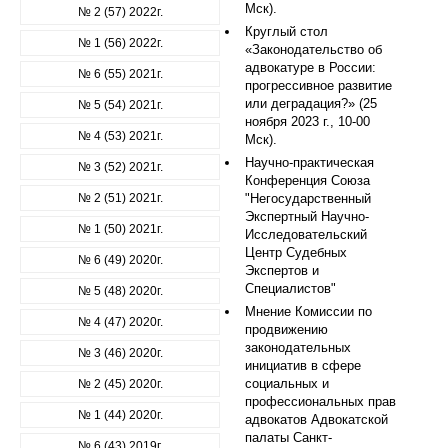
Мск).
№ 2 (57) 2022г.
Круглый стол
№ 1 (56) 2022г.
«Законодательство об
адвокатуре в России:
№ 6 (55) 2021г.
прогрессивное развитие
или деградация?» (25
№ 5 (54) 2021г.
ноября 2023 г., 10-00
№ 4 (53) 2021г.
Мск).
Научно-практическая
№ 3 (52) 2021г.
Конференция Союза
№ 2 (51) 2021г.
"Негосударственный
Экспертный Научно-
№ 1 (50) 2021г.
Исследовательский
Центр Судебных
№ 6 (49) 2020г.
Экспертов и
Специалистов"
№ 5 (48) 2020г.
Мнение Комиссии по
№ 4 (47) 2020г.
продвижению
законодательных
№ 3 (46) 2020г.
инициатив в сфере
социальных и
№ 2 (45) 2020г.
профессиональных прав
№ 1 (44) 2020г.
адвокатов Адвокатской
палаты Санкт-
№ 6 (43) 2019г.