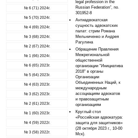
legal profession in the
Russian Federation”, no.
№ 6 (71) 2024г.
301952-8
№ 5 (70) 2024г.
Антиадвокатская
сущность адвокатских
№ 4 (69) 2024г.
палат: стрим Романа
Мельниченко и Андрея
№ 3 (68) 2024г.
Рагулина
№ 2 (67) 2024г.
Обращение Правления
Межрегиональной
№ 1 (66) 2024г.
общественной
№ 6 (65) 2023г.
организации "Инициатива
2018" в органы
№ 5 (64) 2023г.
Организации
Объединенных Наций, к
№ 4 (63) 2023г.
международным
ассоциациям адвокатов
№ 3 (62) 2023г.
и правозащитным
№ 2 (61) 2023г.
организациям
Круглый стол
№ 1 (60) 2023г.
«Российская адвокатура:
№ 4 (59) 2022г.
защита для защитников»
(28 октября 2023 г., 10-00
№ 3 (58) 2022г.
Мск).