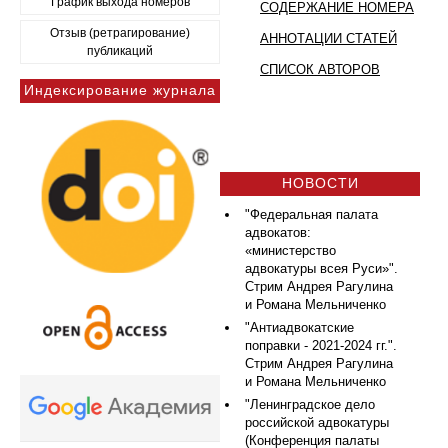
График выхода номеров
СОДЕРЖАНИЕ НОМЕРА
Отзыв (ретрагирование)
АННОТАЦИИ СТАТЕЙ
публикаций
СПИСОК АВТОРОВ
Индексирование журнала
НОВОСТИ
"Федеральная палата
адвокатов:
«министерство
адвокатуры всея Руси»".
Стрим Андрея Рагулина
и Романа Мельниченко
"Антиадвокатские
поправки - 2021-2024 гг.".
Стрим Андрея Рагулина
и Романа Мельниченко
"Ленинградское дело
российской адвокатуры
(Конференция палаты