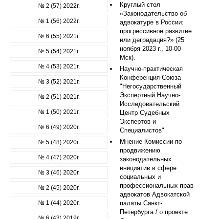
Круглый стол
№ 2 (57) 2022г.
«Законодательство об
№ 1 (56) 2022г.
адвокатуре в России:
прогрессивное развитие
№ 6 (55) 2021г.
или деградация?» (25
ноября 2023 г., 10-00
№ 5 (54) 2021г.
Мск).
№ 4 (53) 2021г.
Научно-практическая
Конференция Союза
№ 3 (52) 2021г.
"Негосударственный
Экспертный Научно-
№ 2 (51) 2021г.
Исследовательский
№ 1 (50) 2021г.
Центр Судебных
Экспертов и
№ 6 (49) 2020г.
Специалистов"
Мнение Комиссии по
№ 5 (48) 2020г.
продвижению
№ 4 (47) 2020г.
законодательных
инициатив в сфере
№ 3 (46) 2020г.
социальных и
профессиональных прав
№ 2 (45) 2020г.
адвокатов Адвокатской
№ 1 (44) 2020г.
палаты Санкт-
Петербурга / о проекте
№ 6 (43) 2019г.