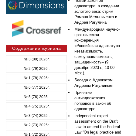
Новый закон об
адвокатуре: в ожидании
золотого века: стрим
Романа Мельниченко и
Андрея Рагулина
Международная научно-
практическая
конференция
«Российская адвокатура:
Содержание журнала
независимость,
самоуправляемость,
№ 3 (80) 2026г.
защищенность» (9
декабря 2023 г., 10-00
№ 2 (79) 2026г.
Мск.).
№ 1 (78) 2026г.
Беседа с Адвокатом
Андреем Рагулиным
№ 6 (77) 2025г.
Принятие
№ 5 (76) 2025г.
антиадвокатских
поправок в закон об
№ 4 (75) 2025г.
адвокатуре
№ 3 (74) 2025г.
Independent expert
assessment on the Draft
№ 2 (73) 2025г.
Law to amend the Federal
Law “On legal practice and
№ 1 (72) 2025г.