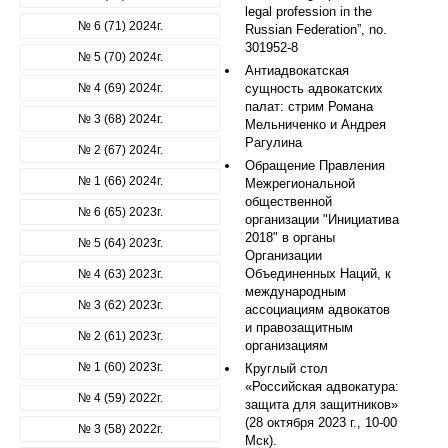
legal profession in the
№ 6 (71) 2024г.
Russian Federation”, no.
301952-8
№ 5 (70) 2024г.
Антиадвокатская
№ 4 (69) 2024г.
сущность адвокатских
палат: стрим Романа
№ 3 (68) 2024г.
Мельниченко и Андрея
Рагулина
№ 2 (67) 2024г.
Обращение Правления
№ 1 (66) 2024г.
Межрегиональной
общественной
№ 6 (65) 2023г.
организации "Инициатива
2018" в органы
№ 5 (64) 2023г.
Организации
Объединенных Наций, к
№ 4 (63) 2023г.
международным
№ 3 (62) 2023г.
ассоциациям адвокатов
и правозащитным
№ 2 (61) 2023г.
организациям
№ 1 (60) 2023г.
Круглый стол
«Российская адвокатура:
№ 4 (59) 2022г.
защита для защитников»
(28 октября 2023 г., 10-00
№ 3 (58) 2022г.
Мск).