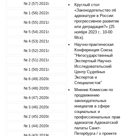
№ 2 (57) 2022г.
Круглый стол
«Законодательство об
№ 1 (56) 2022г.
адвокатуре в России:
прогрессивное развитие
№ 6 (55) 2021г.
или деградация?» (25
№ 5 (54) 2021г.
ноября 2023 г., 10-00
Мск).
№ 4 (53) 2021г.
Научно-практическая
Конференция Союза
№ 3 (52) 2021г.
"Негосударственный
№ 2 (51) 2021г.
Экспертный Научно-
Исследовательский
№ 1 (50) 2021г.
Центр Судебных
Экспертов и
№ 6 (49) 2020г.
Специалистов"
№ 5 (48) 2020г.
Мнение Комиссии по
продвижению
№ 4 (47) 2020г.
законодательных
инициатив в сфере
№ 3 (46) 2020г.
социальных и
№ 2 (45) 2020г.
профессиональных прав
адвокатов Адвокатской
№ 1 (44) 2020г.
палаты Санкт-
Петербурга / о проекте
№ 6 (43) 2019г.