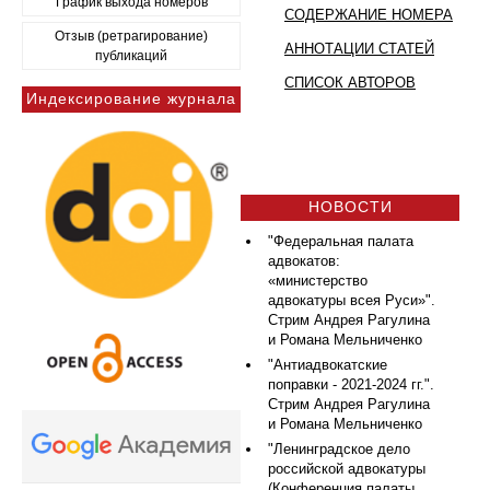
График выхода номеров
СОДЕРЖАНИЕ НОМЕРА
Отзыв (ретрагирование)
АННОТАЦИИ СТАТЕЙ
публикаций
СПИСОК АВТОРОВ
Индексирование журнала
НОВОСТИ
"Федеральная палата
адвокатов:
«министерство
адвокатуры всея Руси»".
Стрим Андрея Рагулина
и Романа Мельниченко
"Антиадвокатские
поправки - 2021-2024 гг.".
Стрим Андрея Рагулина
и Романа Мельниченко
"Ленинградское дело
российской адвокатуры
(Конференция палаты