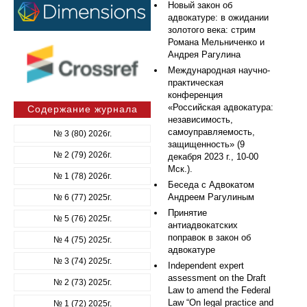
Новый закон об
адвокатуре: в ожидании
золотого века: стрим
Романа Мельниченко и
Андрея Рагулина
Международная научно-
практическая
конференция
«Российская адвокатура:
Содержание журнала
независимость,
самоуправляемость,
№ 3 (80) 2026г.
защищенность» (9
№ 2 (79) 2026г.
декабря 2023 г., 10-00
Мск.).
№ 1 (78) 2026г.
Беседа с Адвокатом
Андреем Рагулиным
№ 6 (77) 2025г.
Принятие
№ 5 (76) 2025г.
антиадвокатских
поправок в закон об
№ 4 (75) 2025г.
адвокатуре
№ 3 (74) 2025г.
Independent expert
assessment on the Draft
№ 2 (73) 2025г.
Law to amend the Federal
Law “On legal practice and
№ 1 (72) 2025г.