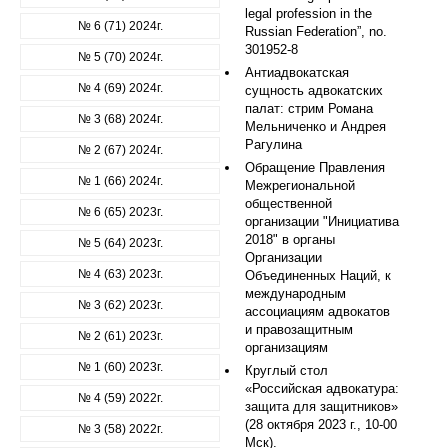
legal profession in the
№ 6 (71) 2024г.
Russian Federation”, no.
301952-8
№ 5 (70) 2024г.
Антиадвокатская
№ 4 (69) 2024г.
сущность адвокатских
палат: стрим Романа
№ 3 (68) 2024г.
Мельниченко и Андрея
Рагулина
№ 2 (67) 2024г.
Обращение Правления
№ 1 (66) 2024г.
Межрегиональной
общественной
№ 6 (65) 2023г.
организации "Инициатива
2018" в органы
№ 5 (64) 2023г.
Организации
№ 4 (63) 2023г.
Объединенных Наций, к
международным
№ 3 (62) 2023г.
ассоциациям адвокатов
и правозащитным
№ 2 (61) 2023г.
организациям
№ 1 (60) 2023г.
Круглый стол
«Российская адвокатура:
№ 4 (59) 2022г.
защита для защитников»
(28 октября 2023 г., 10-00
№ 3 (58) 2022г.
Мск).