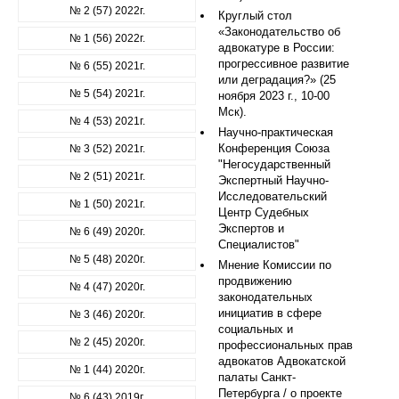
№ 2 (57) 2022г.
Круглый стол
«Законодательство об
№ 1 (56) 2022г.
адвокатуре в России:
прогрессивное развитие
№ 6 (55) 2021г.
или деградация?» (25
№ 5 (54) 2021г.
ноября 2023 г., 10-00
Мск).
№ 4 (53) 2021г.
Научно-практическая
Конференция Союза
№ 3 (52) 2021г.
"Негосударственный
№ 2 (51) 2021г.
Экспертный Научно-
Исследовательский
№ 1 (50) 2021г.
Центр Судебных
Экспертов и
№ 6 (49) 2020г.
Специалистов"
№ 5 (48) 2020г.
Мнение Комиссии по
продвижению
№ 4 (47) 2020г.
законодательных
инициатив в сфере
№ 3 (46) 2020г.
социальных и
№ 2 (45) 2020г.
профессиональных прав
адвокатов Адвокатской
№ 1 (44) 2020г.
палаты Санкт-
Петербурга / о проекте
№ 6 (43) 2019г.