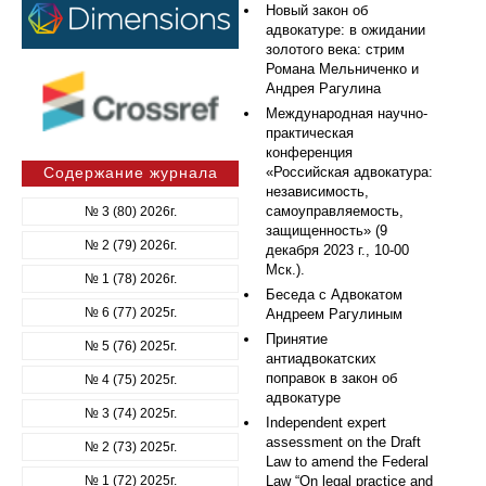
Новый закон об
адвокатуре: в ожидании
золотого века: стрим
Романа Мельниченко и
Андрея Рагулина
Международная научно-
практическая
конференция
Содержание журнала
«Российская адвокатура:
независимость,
самоуправляемость,
№ 3 (80) 2026г.
защищенность» (9
№ 2 (79) 2026г.
декабря 2023 г., 10-00
Мск.).
№ 1 (78) 2026г.
Беседа с Адвокатом
№ 6 (77) 2025г.
Андреем Рагулиным
Принятие
№ 5 (76) 2025г.
антиадвокатских
поправок в закон об
№ 4 (75) 2025г.
адвокатуре
№ 3 (74) 2025г.
Independent expert
assessment on the Draft
№ 2 (73) 2025г.
Law to amend the Federal
№ 1 (72) 2025г.
Law “On legal practice and