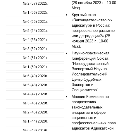
(28 октября 2023 г., 10-00
№ 2 (57) 2022г.
Мск).
№ 1 (56) 2022г.
Круглый стол
«Законодательство об
№ 6 (55) 2021г.
адвокатуре в России:
прогрессивное развитие
№ 5 (54) 2021г.
или деградация?» (25
№ 4 (53) 2021г.
ноября 2023 г., 10-00
Мск).
№ 3 (52) 2021г.
Научно-практическая
№ 2 (51) 2021г.
Конференция Союза
"Негосударственный
№ 1 (50) 2021г.
Экспертный Научно-
Исследовательский
№ 6 (49) 2020г.
Центр Судебных
Экспертов и
№ 5 (48) 2020г.
Специалистов"
№ 4 (47) 2020г.
Мнение Комиссии по
продвижению
№ 3 (46) 2020г.
законодательных
№ 2 (45) 2020г.
инициатив в сфере
социальных и
№ 1 (44) 2020г.
профессиональных прав
адвокатов Адвокатской
№ 6 (43) 2019г.