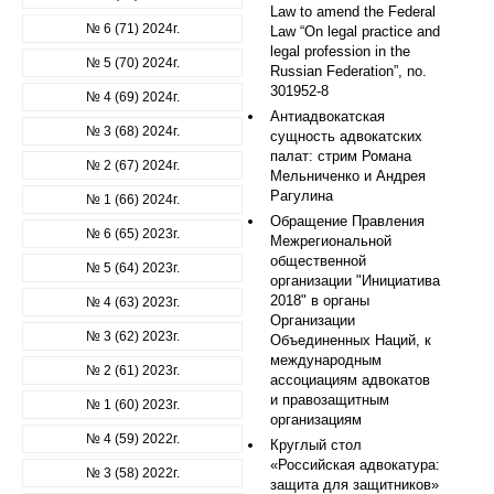
Law to amend the Federal
№ 6 (71) 2024г.
Law “On legal practice and
legal profession in the
№ 5 (70) 2024г.
Russian Federation”, no.
301952-8
№ 4 (69) 2024г.
Антиадвокатская
№ 3 (68) 2024г.
сущность адвокатских
палат: стрим Романа
№ 2 (67) 2024г.
Мельниченко и Андрея
Рагулина
№ 1 (66) 2024г.
Обращение Правления
№ 6 (65) 2023г.
Межрегиональной
общественной
№ 5 (64) 2023г.
организации "Инициатива
2018" в органы
№ 4 (63) 2023г.
Организации
№ 3 (62) 2023г.
Объединенных Наций, к
международным
№ 2 (61) 2023г.
ассоциациям адвокатов
и правозащитным
№ 1 (60) 2023г.
организациям
№ 4 (59) 2022г.
Круглый стол
«Российская адвокатура:
№ 3 (58) 2022г.
защита для защитников»