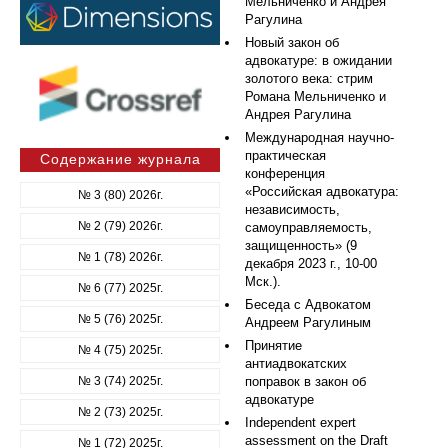
Мельниченко и Андрея
Рагулина
Новый закон об
адвокатуре: в ожидании
золотого века: стрим
Романа Мельниченко и
Андрея Рагулина
Международная научно-
практическая
Содержание журнала
конференция
«Российская адвокатура:
№ 3 (80) 2026г.
независимость,
№ 2 (79) 2026г.
самоуправляемость,
защищенность» (9
№ 1 (78) 2026г.
декабря 2023 г., 10-00
Мск.).
№ 6 (77) 2025г.
Беседа с Адвокатом
№ 5 (76) 2025г.
Андреем Рагулиным
Принятие
№ 4 (75) 2025г.
антиадвокатских
№ 3 (74) 2025г.
поправок в закон об
адвокатуре
№ 2 (73) 2025г.
Independent expert
assessment on the Draft
№ 1 (72) 2025г.