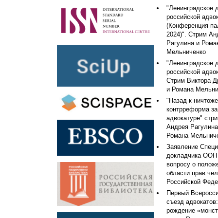
"Ленинградское 
российской адво
(Конференция па
2024)". Стрим Ан
Рагулина и Рома
Мельниченко
"Ленинградское 
российской адво
Стрим Виктора Д
и Романа Мельни
"Назад к ничтоже
контрреформа за
адвокатуре" стр
Андрея Рагулина
Романа Мельнич
Заявление Специ
докладчика ООН
вопросу о полож
области прав чел
Российской Феде
Первый Всеросс
съезд адвокатов:
рождение «монст