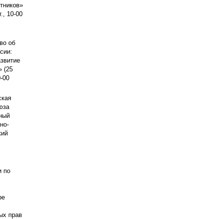
тников»
., 10-00
во об
сии:
азвитие
 (25
0-00
ская
юза
ный
но-
кий
 по
ре
ых прав