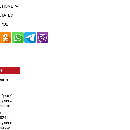
 НОМЕРА
СТАТЕЙ
ОРОВ
И
лата
 Руси»".
гулина
ченко
е
24 гг.".
гулина
ченко