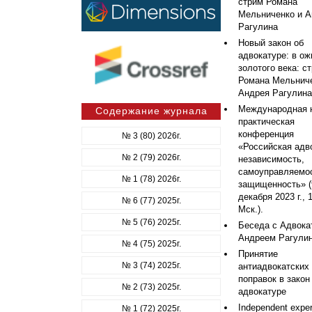
стрим Романа
Мельниченко и А
Рагулина
Новый закон об
адвокатуре: в о
золотого века: с
Романа Мельниче
Андрея Рагулина
Международная 
Содержание журнала
практическая
конференция
№ 3 (80) 2026г.
«Российская адв
№ 2 (79) 2026г.
независимость,
самоуправляемос
№ 1 (78) 2026г.
защищенность» (
декабря 2023 г., 
№ 6 (77) 2025г.
Мск.).
№ 5 (76) 2025г.
Беседа с Адвока
Андреем Рагули
№ 4 (75) 2025г.
Принятие
№ 3 (74) 2025г.
антиадвокатских
поправок в закон
№ 2 (73) 2025г.
адвокатуре
Independent exper
№ 1 (72) 2025г.