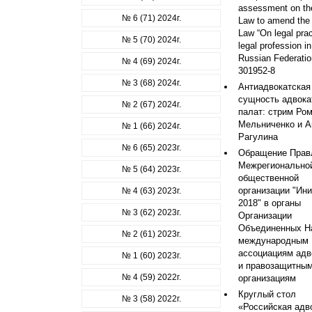
assessment on the
№ 6 (71) 2024г.
Law to amend the
Law “On legal pra
№ 5 (70) 2024г.
legal profession in
Russian Federatio
№ 4 (69) 2024г.
301952-8
№ 3 (68) 2024г.
Антиадвокатская
сущность адвока
№ 2 (67) 2024г.
палат: стрим Ро
Мельниченко и А
№ 1 (66) 2024г.
Рагулина
№ 6 (65) 2023г.
Обращение Прав
Межрегионально
№ 5 (64) 2023г.
общественной
организации "Ин
№ 4 (63) 2023г.
2018" в органы
№ 3 (62) 2023г.
Организации
Объединенных На
№ 2 (61) 2023г.
международным
ассоциациям адв
№ 1 (60) 2023г.
и правозащитны
№ 4 (59) 2022г.
организациям
Круглый стол
№ 3 (58) 2022г.
«Российская адв