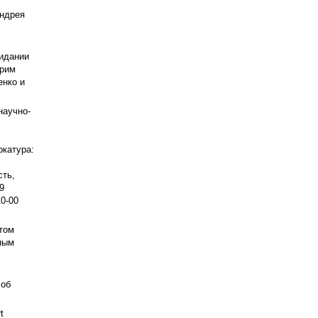
ндрея
жидании
трим
нко и
научно-
окатура:
ть,
9
10-00
том
ным
 об
t