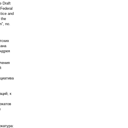
 Draft
 Federal
ctice and
 the
n”, no.
тских
мана
ндрея
ления
й
ициатива
ций, к
окатов
м
окатура: