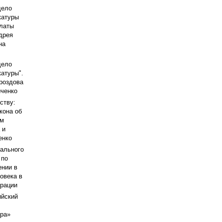
дело
катуры
латы
дрея
на
дело
катуры".
роздова
ченко
ству:
кона об
им
 и
енко
ального
 по
ении в
овека в
рации
ийский
ра»