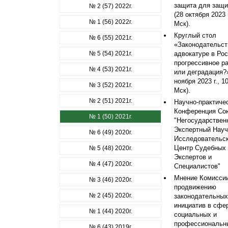
защита для защи
№ 2 (57) 2022г.
(28 октября 2023 г
№ 1 (56) 2022г.
Мск).
Круглый стол
№ 6 (55) 2021г.
«Законодательст
№ 5 (54) 2021г.
адвокатуре в Рос
прогрессивное р
№ 4 (53) 2021г.
или деградация?»
ноября 2023 г., 1
№ 3 (52) 2021г.
Мск).
№ 2 (51) 2021г.
Научно-практиче
Конференция Со
№ 1 (50) 2021г.
"Негосударствен
Экспертный Науч
№ 6 (49) 2020г.
Исследовательс
Центр Судебных
№ 5 (48) 2020г.
Экспертов и
№ 4 (47) 2020г.
Специалистов"
Мнение Комиссии
№ 3 (46) 2020г.
продвижению
№ 2 (45) 2020г.
законодательных
инициатив в сфе
№ 1 (44) 2020г.
социальных и
профессиональн
№ 6 (43) 2019г.