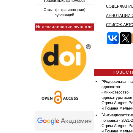
График выхода номеров
СОДЕРЖАНИЕ
Отзыв (ретрагирование)
публикаций
АННОТАЦИИ 
СПИСОК АВТ
Индексирование журнала
НОВОСТ
"Федеральная па
адвокатов:
«министерство
адвокатуры всея
Стрим Андрея Ра
и Романа Мельни
"Антиадвокатски
поправки - 2021-20
Стрим Андрея Ра
и Романа Мельни