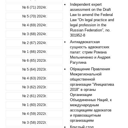
Independent expert
№ 6 (71) 2024г.
assessment on the Draft
Law to amend the Federal
№ 5 (70) 2024г.
Law “On legal practice and
legal profession in the
№ 4 (69) 2024г.
Russian Federation”, no.
№ 3 (68) 2024г.
301952-8
Антиадвокатская
№ 2 (67) 2024г.
сущность адвокатских
№ 1 (66) 2024г.
палат: стрим Романа
Мельниченко и Андрея
№ 6 (65) 2023г.
Рагулина
Обращение Правления
№ 5 (64) 2023г.
Межрегиональной
№ 4 (63) 2023г.
общественной
организации "Инициатива
№ 3 (62) 2023г.
2018" в органы
Организации
№ 2 (61) 2023г.
Объединенных Наций, к
№ 1 (60) 2023г.
международным
ассоциациям адвокатов
№ 4 (59) 2022г.
и правозащитным
организациям
№ 3 (58) 2022г.
Круглый стол