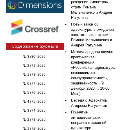
рождение «монстра»
стрим Романа
Мельниченко и Андрея
Рагулина
Новый закон об
адвокатуре: в ожидании
золотого века: стрим
Романа Мельниченко и
Андрея Рагулина
Содержание журнала
Международная научно-
№ 3 (80) 2026г.
практическая
конференция
№ 2 (79) 2026г.
«Российская адвокатура:
независимость,
№ 1 (78) 2026г.
самоуправляемость,
защищенность» (9
№ 6 (77) 2025г.
декабря 2023 г., 10-00
№ 5 (76) 2025г.
Мск.).
Беседа с Адвокатом
№ 4 (75) 2025г.
Андреем Рагулиным
№ 3 (74) 2025г.
Принятие
антиадвокатских
№ 2 (73) 2025г.
поправок в закон об
адвокатуре
№ 1 (72) 2025г.