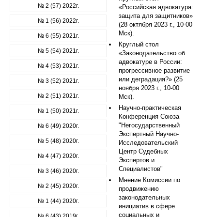
№ 2 (57) 2022г.
«Российская адвокатура:
защита для защитников»
№ 1 (56) 2022г.
(28 октября 2023 г., 10-00
Мск).
№ 6 (55) 2021г.
Круглый стол
№ 5 (54) 2021г.
«Законодательство об
адвокатуре в России:
№ 4 (53) 2021г.
прогрессивное развитие
или деградация?» (25
№ 3 (52) 2021г.
ноября 2023 г., 10-00
№ 2 (51) 2021г.
Мск).
Научно-практическая
№ 1 (50) 2021г.
Конференция Союза
"Негосударственный
№ 6 (49) 2020г.
Экспертный Научно-
№ 5 (48) 2020г.
Исследовательский
Центр Судебных
№ 4 (47) 2020г.
Экспертов и
Специалистов"
№ 3 (46) 2020г.
Мнение Комиссии по
№ 2 (45) 2020г.
продвижению
законодательных
№ 1 (44) 2020г.
инициатив в сфере
социальных и
№ 6 (43) 2019г.