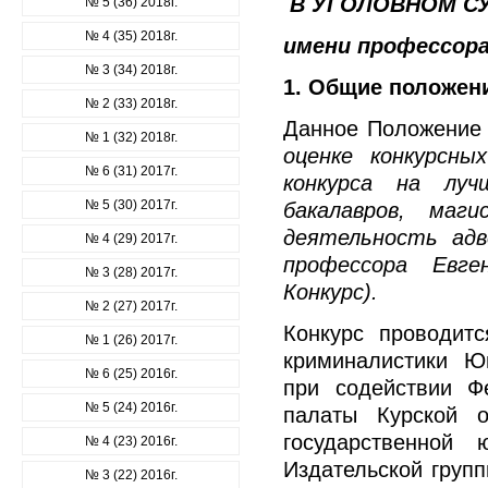
В УГОЛОВНОМ С
№ 5 (36) 2018г.
№ 4 (35) 2018г.
имени профессора
№ 3 (34) 2018г.
1. Общие положен
№ 2 (33) 2018г.
Данное Положени
№ 1 (32) 2018г.
оценке конкурсн
№ 6 (31) 2017г.
конкурса на луч
№ 5 (30) 2017г.
бакалавров, маг
деятельность адв
№ 4 (29) 2017г.
профессора Евге
№ 3 (28) 2017г.
Конкурс).
№ 2 (27) 2017г.
Конкурс проводит
№ 1 (26) 2017г.
криминалистики Юг
№ 6 (25) 2016г.
при содействии Ф
№ 5 (24) 2016г.
палаты Курской о
государственной 
№ 4 (23) 2016г.
Издательской групп
№ 3 (22) 2016г.