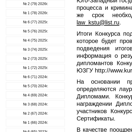
Юго-Западный госуд
№ 2 (79) 2026г.
процесса и кримин
№ 1 (78) 2026г.
же срок необхо
law_kstu@list.ru
.
№ 6 (77) 2025г.
№ 5 (76) 2025г.
Итоги Конкурса по
которое будет про
№ 4 (75) 2025г.
подведения итого
№ 3 (74) 2025г.
информация о резу
№ 2 (73) 2025г.
дипломантов Конк
№ 1 (72) 2025г.
ЮЗГУ http://www.kur
№ 6 (71) 2024г.
На основании пр
№ 5 (70) 2024г.
определяются лауре
№ 4 (69) 2024г.
Дипломами. Конку
награждении Дипло
№ 3 (68) 2024г.
участников Конкур
№ 2 (67) 2024г.
Сертификаты.
№ 1 (66) 2024г.
В качестве поощре
№ 6 (65) 2023г.