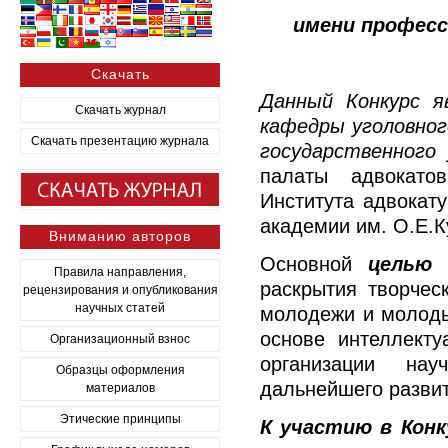
имени професс
Скачать
Данный Конкурс я
Скачать журнал
кафедры уголовног
Скачать презентацию журнала
государственного
палаты адвокато
Института адвокат
академии им. О.Е.К
Вниманию авторов
Основной
целью 
Правила направления,
раскрытия творчес
рецензирования и опубликования
научных статей
молодежи и молоды
основе интеллекту
Организационный взнос
организации науч
Образцы оформления
дальнейшего развит
материалов
Этические принципы
К участию в Кон