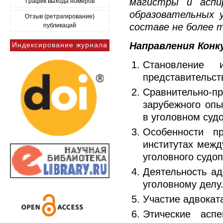
магистры и аспи
График выхода номеров
образовательных 
Отзыв (ретрагирование)
составе не более т
публикаций
Направления Конк
Индексирование журнала
Становление 
представительст
Сравнительно-п
зарубежного опы
в уголовном суд
Особенности п
институтах межд
уголовного судо
Деятельность ад
уголовному делу
Участие адвокат
Этические аспе