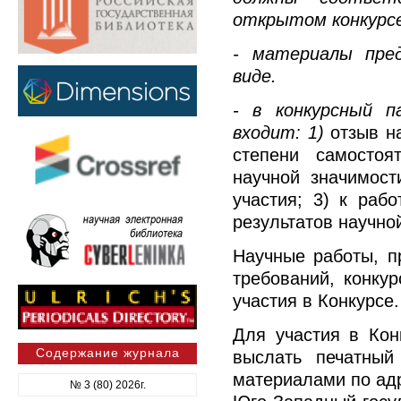
открытом конкурсе
- материалы пре
виде.
- в конкурсный 
входит: 1)
отзыв н
степени самостоя
научной значимост
участия; 3) к раб
результатов научно
Научные работы, п
требований, конку
участия в Конкурсе.
Для участия в Ко
Содержание журнала
выслать печатный
материалами по адре
№ 3 (80) 2026г.