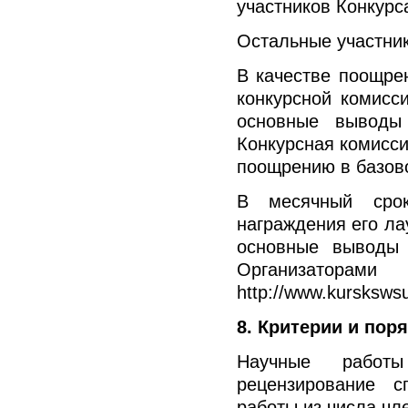
участников Конкурс
Остальные участни
В качестве поощре
конкурсной комисс
основные выводы 
Конкурсная комисси
поощрению в базов
В месячный срок
награждения его ла
основные выводы 
Организа
http://www.kurskswsu
8. Критерии и пор
Научные работ
рецензирование 
работы из числа чл