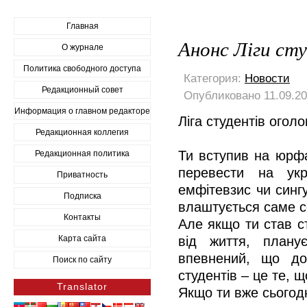
Главная
Анонс Ліги ст
О журнале
Политика свободного доступа
Категория:
Новости
Редакционный совет
Опубликовано 11.09.20
Информация о главном редакторе
Ліга студентів оголо
Редакционная коллегия
Ти вступив на юрфа
Редакционная политика
перевести на укр
Приватность
емфітевзис чи синг
Подписка
влаштується саме с
Контакты
Але якщо ти став с
Карта сайта
від життя, плану
впевнений, що до
Поиск по сайту
студентів – це те, щ
Translator
Якщо ти вже сьогодн