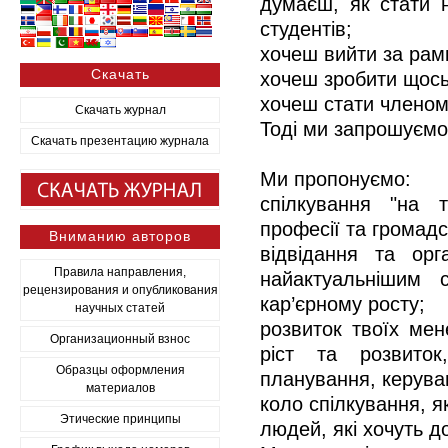
думаєш, як стати 
студентів;
хочеш вийти за рамк
Скачать
хочеш зробити щось
хочеш стати членом
Скачать журнал
Тоді ми запрошуємо
Скачать презентацию журнала
Ми пропонуємо:
спілкування "на 
професії та громад
Вниманию авторов
відвідання та орг
Правила направления,
найактуальнішим 
рецензирования и опубликования
кар’єрному росту;
научных статей
розвиток твоїх мен
Организационный взнос
ріст та розвиток
Образцы оформления
планування, керува
материалов
коло спілкування, я
Этические принципы
людей, які хочуть д