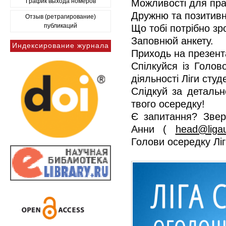
График выхода номеров
Можливості для пр
Дружню та позитив
Отзыв (ретрагирование)
публикаций
Що тобі потрібно зр
Заповнюй анкету.
Индексирование журнала
Приходь на презент
Спілкуйся із Голов
діяльності Ліги студ
Слідкуй за детальн
твого осередку!
Є запитання? Звер
Анни (
head@ligau
Голови осередку Ліги