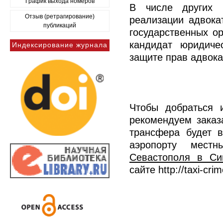
График выхода номеров
В числе других
Отзыв (ретрагирование)
реализации адвока
публикаций
государственных о
кандидат юридиче
Индексирование журнала
защите прав адвок
Чтобы добраться 
рекомендуем заказ
трансфера будет в
аэропорту мест
Севастополя в Си
сайте http://taxi-cr