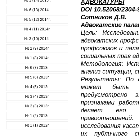
№ 1 (14) 2015г.
АДВОКАТУРЫ
DOI 10.52068/2304
№ 6 (13) 2014г.
Сотников Д.В.
№ 5 (12) 2014г.
Адвокатские пал
№ 4 (11) 2014г.
Цель: Исследован
№ 3 (10) 2014г.
адвокатских профс
профсоюзов и пал
№ 2 (9) 2014г.
социальных прав а
№ 1 (8) 2014г.
Методология: Исп
№ 6 (7) 2013г.
анализ ситуации, 
№ 5 (6) 2013г.
Результаты: По с
может быть т
№ 4 (5) 2013г.
предусмотрено 
№ 3 (4) 2013г.
признаками работ
№ 2 (3) 2013г.
делает его а
№ 1 (2) 2013г.
правоотношений
исследования каса
№ 1 (1) 2012г.
их публичного с