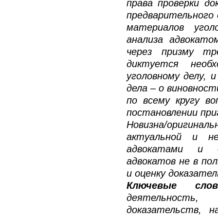
права проверки до
предварительного 
материалов угол
анализа адвокато
через призму тре
диктуется необ
уголовному делу, и
дела – о виновнос
по всему кругу в
постановлении при
Новизна/оригина
актуальной и не
адвокатами и с
адвокатов не в пол
и оценку доказател
Ключевые слов
деятельность, 
доказательств, на