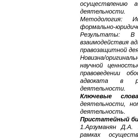
осуществлению а
деятельности.
Методология: Ис
формально-юридич
Результаты: В
взаимодействия ад
правозащитной де
Новизна/оригинал
научной ценность
правоведении об
адвоката в ра
деятельности.
Ключевые слов
деятельности, но
деятельность.
Пристатейный би
1.Арзуманян Д.А.
рамках осущест