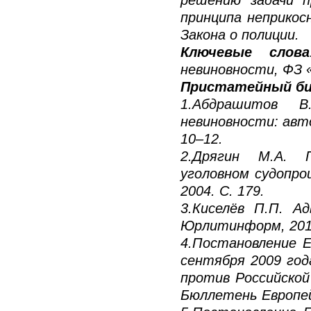
решению задачи п
принципа неприкос
Закона о полиции.
Ключевые слова
невиновности, ФЗ 
Пристатейный би
1.Абдрашитов В
невиновности: автор
10–12.
2.Дрягин М.А. П
уголовном судопрои
2004. С. 179.
3.Киселёв П.П. Ад
Юрлитинформ, 2019
4.Постановление Е
сентября 2009 год
против Российской Ф
Бюллетень Европейс