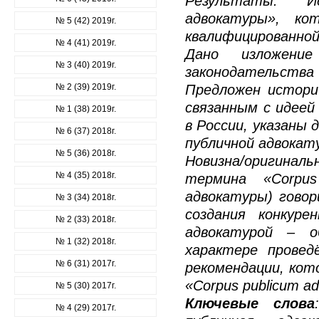
Результаты: И
адвокатуры», ко
№ 5 (42) 2019г.
квалифицированно
№ 4 (41) 2019г.
Дано изложение
№ 3 (40) 2019г.
законодательств
№ 2 (39) 2019г.
Предложен историч
связанным с идеей
№ 1 (38) 2019г.
в России, указаны
№ 6 (37) 2018г.
публичной адвокат
№ 5 (36) 2018г.
Новизна/оригиналь
№ 4 (35) 2018г.
термина «Corpus
адвокатуры) говор
№ 3 (34) 2018г.
создания конкур
№ 2 (33) 2018г.
адвокатурой – о
№ 1 (32) 2018г.
характере провед
№ 6 (31) 2017г.
рекомендации, кот
«Corpus publicum ad
№ 5 (30) 2017г.
Ключевые слова
№ 4 (29) 2017г.