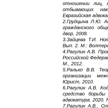
отношении лиц, 
отбывающих нак
Евразийская адвока
2.Грудцына Л.Ю. 
гражданского общ
двор, 2008.
3.Зайцева Т.И. Н
Вып. 2. М.: Волтерс
4.Рагулин А.В. Пр
Российской Федера
М., 2012.
5.Ралько В.В. Те
организации меж
Юрист, 2010.
6.Рагулин А.В. Ко
средство борьбы 
адвокатура. 2020. №
7.Рагулин А.В., О