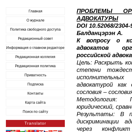
ПРОБЛЕМЫ ОР
Главная
АДВОКАТУРЫ
О журнале
DOI 10.52068/2304
Политика свободного доступа
Балданцэрэн А.
Редакционный совет
К вопросу о ко
адвокатов орг
Информация о главном редакторе
российской адвок
Редакционная коллегия
Цель: Раскрыть к
Редакционная политика
степени тождест
Приватность
исполнительных
адвокатурой как 
Подписка
сословия – сослови
Контакты
Методология: 
Карта сайта
юридический, срав
Поиск по сайту
Результаты: В п
дискриминации ад
Translator
через конфлик