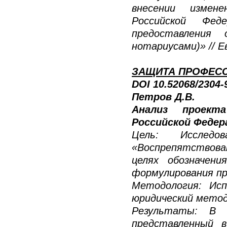
внесении измене
Российской Фед
предоставления
нотариусами)» // Е
ЗАЩИТА ПРОФЕС
DOI 10.52068/2304
Петров Д.В.
Анализ проект
Российской Федер
Цель: Исследо
«Воспрепятствов
целях обозначен
формулирования пр
Методология: Исп
юридический мето
Результаты: В с
представленный 