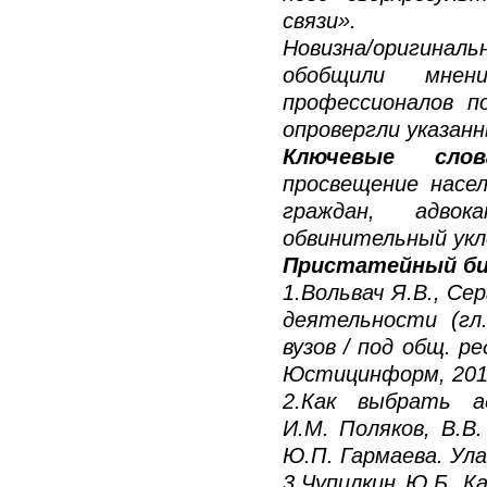
связи».
Новизна/оригинал
обобщили мнен
профессионалов п
опровергли указан
Ключевые слов
просвещение насе
граждан, адвок
обвинительный укл
Пристатейный би
1.Вольвач Я.В., Се
деятельности (гл.
вузов / под общ. ре
Юстицинформ, 201
2.Как выбрать а
И.М. Поляков, В.В.
Ю.П. Гармаева. Ула
3.Чупилкин Ю.Б. К