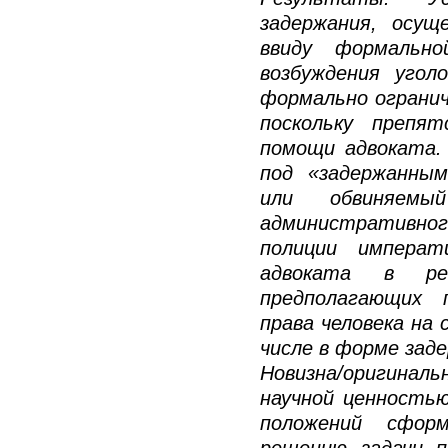
задержания, осущ
ввиду формально
возбуждения угол
формально огранич
поскольку препя
помощи адвоката.
под «задержанным
или обвиняемы
административног
полиции императ
адвоката в рег
предполагающих 
права человека на 
числе в форме зад
Новизна/оригинал
научной ценностью
положений сформ