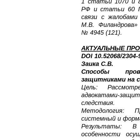
1 статьи 1070 и а
РФ и статьи 60 Г
связи с жалобами
М.В. Филандрова» 
№ 4945 (121).
АКТУАЛЬНЫЕ ПРО
DOI 10.52068/2304
Заика С.В.
Способы пров
защитниками на 
Цель: Рассмотр
адвокатами-защ
следствия.
Методология: П
системный и форм
Результаты: В
особенности осу