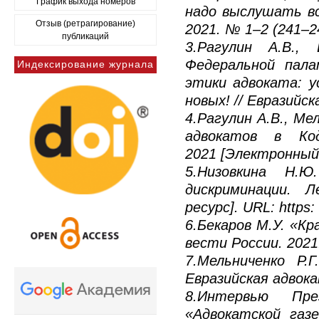
График выхода номеров
надо выслушать вс
Отзыв (ретрагирование)
2021. № 1–2 (241–24
публикаций
3.Рагулин А.В.,
Федеральной пала
Индексирование журнала
этики адвоката: 
новых! // Евразийск
4.Рагулин А.В., Ме
адвокатов в Код
2021 [Электронный р
5.Низовкина Н.
дискриминации. Л
ресурс]. URL: https:
6.Бекаров М.У. «Кр
вести России. 2021
7.Мельниченко Р
Евразийская адвокат
8.Интервью Пр
«Адвокатской газ