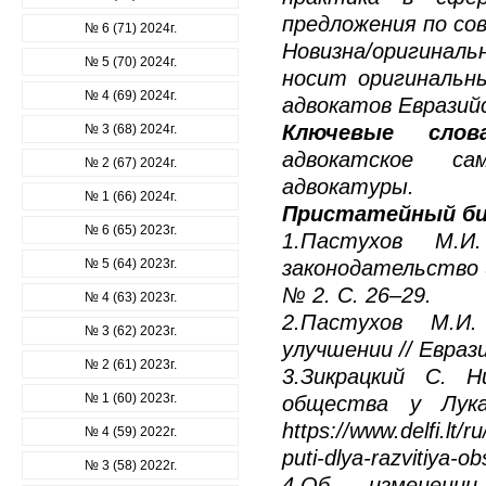
предложения по со
№ 6 (71) 2024г.
Новизна/оригина
№ 5 (70) 2024г.
носит оригинальн
№ 4 (69) 2024г.
адвокатов Евразийс
Ключевые слов
№ 3 (68) 2024г.
адвокатское сам
№ 2 (67) 2024г.
адвокатуры.
№ 1 (66) 2024г.
Пристатейный би
№ 6 (65) 2023г.
1.Пастухов М.И
№ 5 (64) 2023г.
законодательство и
№ 2. С. 26–29.
№ 4 (63) 2023г.
2.Пастухов М.И.
№ 3 (62) 2023г.
улучшении // Евраз
№ 2 (61) 2023г.
3.Зикрацкий С. 
№ 1 (60) 2023г.
общества у Лука
https://www.delfi.lt/r
№ 4 (59) 2022г.
puti-dlya-razvitiya-
№ 3 (58) 2022г.
4.Об изменени