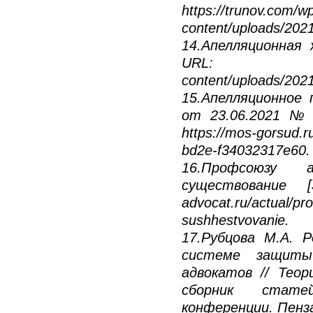
https://trunov.com/w
content/uploads/202
14.Апелляционная 
URL: htt
content/uploads/2021
15.Апелляционное 
от 23.06.2021 № 
https://mos-gorsud.
bd2e-f34032317e60.
16.Профсоюзу
существование [
advocat.ru/actual/pr
sushhestvovanie.
17.Рубцова М.А. 
системе защиты
адвокатов // Теор
сборник статей
конференции. Пенза