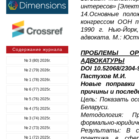
интересов» [Электр
14.Основные пол
конгрессом ООН п
1990 г. Нью-Йорк
адвоката. М.: Юсти
Содержание журнала
ПРОБЛЕМЫ ОР
АДВОКАТУРЫ
№ 3 (80) 2026г.
DOI 10.52068/2304
№ 2 (79) 2026г.
Пастухов М.И.
№ 1 (78) 2026г.
Новые поправки 
№ 6 (77) 2025г.
причины и после
Цель: Показать ос
№ 5 (76) 2025г.
Беларуси.
№ 4 (75) 2025г.
Методология: П
№ 3 (74) 2025г.
формально-юридиче
№ 2 (73) 2025г.
Результаты: В с
практика в сфер
№ 1 (72) 2025г.