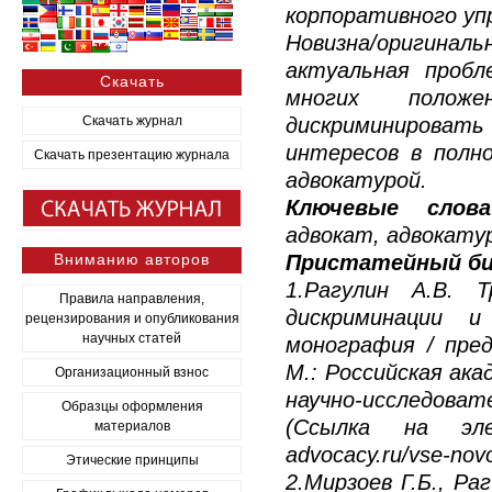
корпоративного уп
Новизна/оригина
актуальная пробл
Скачать
многих положе
Скачать журнал
дискриминироват
интересов в полно
Скачать презентацию журнала
адвокатурой.
Ключевые слова
адвокат, адвокату
Вниманию авторов
Пристатейный би
1.Рагулин А.В. 
Правила направления,
дискриминации и
рецензирования и опубликования
научных статей
монография / преди
М.: Российская ак
Организационный взнос
научно-исследов
Образцы оформления
(Ссылка на элек
материалов
advocacy.ru/vse-novo
Этические принципы
2.Мирзоев Г.Б., Ра