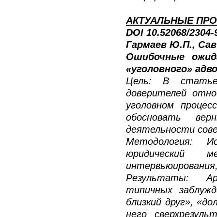
АКТУАЛЬНЫЕ ПРО
DOI 10.52068/2304
Гармаев Ю.П., Сав
Ошибочные ожид
«уголовного» адв
Цель: В статье
доверителей отно
уголовном процес
обосновать вер
деятельности сове
Методология: Ис
юридический 
интервьюирования,
Результаты: Ар
типичных заблуж
близкий друг», «д
него сверхрезуль