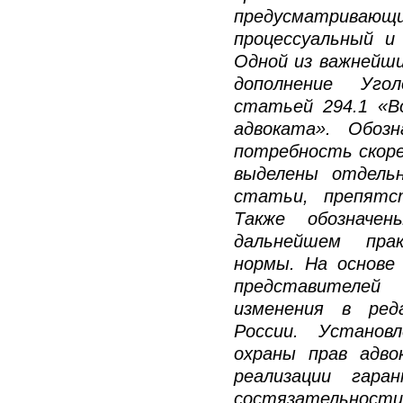
предусматриваю
процессуальный и
Одной из важнейши
дополнение Угол
статьей 294.1 «В
адвоката». Обоз
потребность скоре
выделены отдель
статьи, препятс
Также обозначе
дальнейшем прак
нормы. На основе
представителей
изменения в ред
России. Установл
охраны прав адво
реализации гара
состязательност