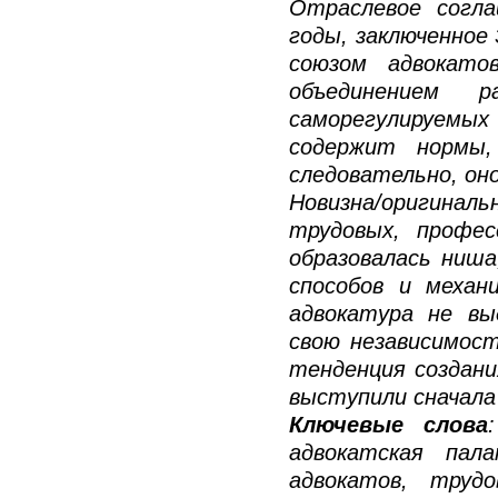
Отраслевое согл
годы, заключенное
союзом адвокато
объединением 
саморегулируемы
содержит нормы,
следовательно, он
Новизна/оригиналь
трудовых, профес
образовалась ниша
способов и механ
адвокатура не в
свою независимост
тенденция создани
выступили сначала
Ключевые слова
адвокатская пал
адвокатов, труд