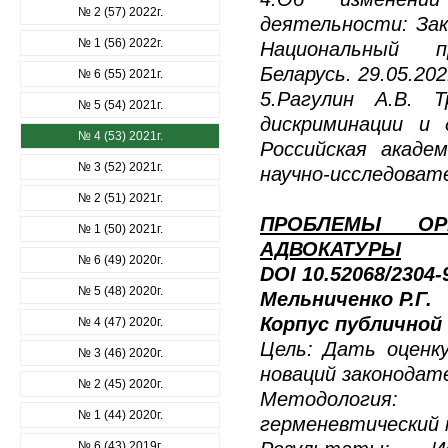
№ 2 (57) 2022г.
деятельности: Зако
№ 1 (56) 2022г.
Национальный п
Беларусь. 29.05.202
№ 6 (55) 2021г.
5.Рагулин А.В. 
№ 5 (54) 2021г.
дискриминации и 
№ 4 (53) 2021г.
Российская акаде
№ 3 (52) 2021г.
научно-исследоват
№ 2 (51) 2021г.
ПРОБЛЕМЫ ОР
№ 1 (50) 2021г.
АДВОКАТУРЫ
№ 6 (49) 2020г.
DOI 10.52068/2304
№ 5 (48) 2020г.
Мельниченко Р.Г.
Корпус публичной 
№ 4 (47) 2020г.
Цель: Дать оценк
№ 3 (46) 2020г.
новаций законодат
№ 2 (45) 2020г.
Методология:
№ 1 (44) 2020г.
герменевтический 
№ 6 (43) 2019г.