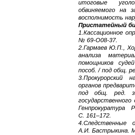
итоговые уголо
обвиняемого на 
восполнимость нар
Пристатейный би
1.Кассационное оп
№ 69-О08-37.
2.Гармаев Ю.П., Х
анализа материа
помощников судей
пособ. / под общ. р
3.Прокурорский 
органов предварит
под общ. ред. з
государственного 
Генпрокуратура 
С. 161–172.
4.Следственные о
А.И. Бастрыкина. М