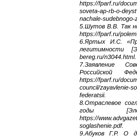
https://fparf.ru/doc
soveta-ap-rb-o-deys
nachale-sudebnogo-z
5.Шутов В.В. Так н
https://fparf.ru/pole
6.Яртых И.С. «П
легитимности [Эл
bereg.ru/n3044.html.
7.Заявление Со
Российской Фед
https://fparf.ru/docu
council/zayavlenie-s
federatsii.
8.Отраслевое сог
годы [Эле
https://www.advgazet
soglashenie.pdf.
9.Абуков Г.Р. О 