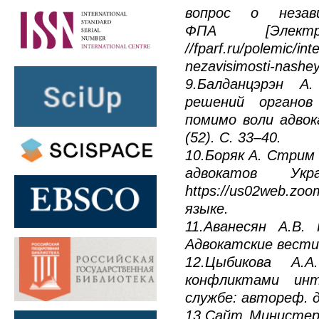
вопрос о незав
ФПА [Электр
//fparf.ru/polemic/i
nezavisimosti-nashey-
9.Балданцэрэн А
решений органов
помимо воли адвок
(52). С. 33–40.
10.Боряк А. Стрим
адвокатов Укр
https://us02web.zo
языке.
11.Аванесян А.В.
Адвокатские вести 
12.Цыбикова А.А
конфликтами инт
службе: автореф. ди
13.Сайт Министер