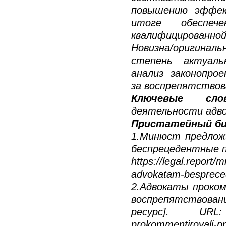
повышению эффек
итоге обеспеч
квалифицированной
Новизна/оригина
степень актуаль
анализ законопро
за воспрепятствов
Ключевые слов
деятельности адво
Пристатейный би
1.Минюст предлож
беспрецедентные п
https://legal.report/m
advokatam-besprecede
2.Адвокаты проком
воспрепятствован
ресурс]. URL: ht
prokommentirovali-pr