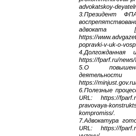
advokatskoy-deyateln
3.Президент ФП
воспрепятств
адвоката [
https://www.advgazet
popravki-v-uk-o-vosp
4.Долгожданная 
https://fparf.ru/news
5.О повышен
деятельност
https://minjust.gov.r
6.Полезные процес
URL: https://fparf.
pravovaya-konstrukts
kompromiss/.
7.Адвокатура гото
URL: https://fparf.
vyzovu/.