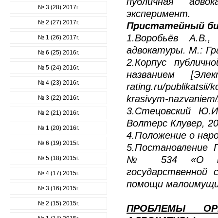
публичная адвок
№ 3 (28) 2017г.
эксперимент.
№ 2 (27) 2017г.
Пристатейный би
1.Воробьёв А.В.
№ 1 (26) 2017г.
адвокатуры. М.: Гр
№ 6 (25) 2016г.
2.Корпус публичн
№ 5 (24) 2016г.
названием [Элек
№ 4 (23) 2016г.
rating.ru/publikatsii
krasivym-nazvaniem/
№ 3 (22) 2016г.
3.Стецовский Ю.И
№ 2 (21) 2016г.
Волтерс Клувер, 20
№ 1 (20) 2016г.
4.Положение о наро
№ 6 (19) 2015г.
5.Постановление 
№ 534 «О пров
№ 5 (18) 2015г.
государственной 
№ 4 (17) 2015г.
помощи малоимущи
№ 3 (16) 2015г.
№ 2 (15) 2015г.
ПРОБЛЕМЫ ОР