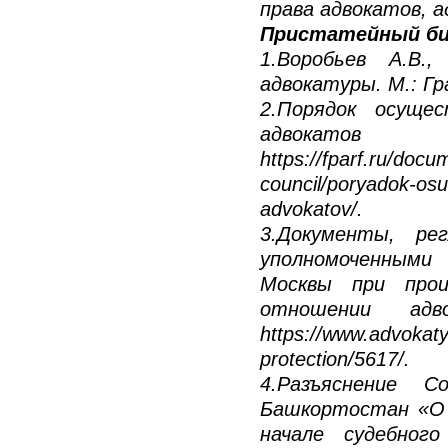
права адвокатов, 
Пристатейный би
1.Воробьев А.В.
адвокатуры. М.: Гр
2.Порядок осуще
адвокатов 
https://fparf.ru/docu
council/poryadok-osu
advokatov/.
3.Документы, ре
уполномоченными
Москвы при прои
отношении адв
https://www.advokaty
protection/5617/.
4.Разъяснение С
Башкортостан «О 
начале судебного