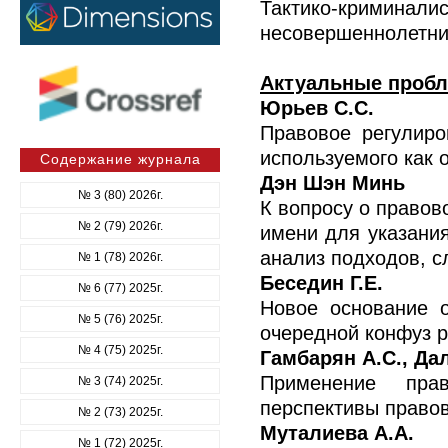
Тактико-криминалис
несовершеннолетни
Актуальные пробл
Юрьев С.С.
Правовое регулиро
используемого как 
Содержание журнала
Дэн Шэн Минь
№ 3 (80) 2026г.
К вопросу о правов
№ 2 (79) 2026г.
имени для указания
анализ подходов, с
№ 1 (78) 2026г.
Беседин Г.Е.
№ 6 (77) 2025г.
Новое основание о
№ 5 (76) 2025г.
очередной конфуз р
№ 4 (75) 2025г.
Гамбарян А.С., Дал
Применение пра
№ 3 (74) 2025г.
перспективы правов
№ 2 (73) 2025г.
Муталиева А.А.
№ 1 (72) 2025г.