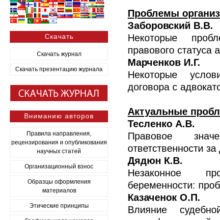
Проблемы организ
Заборовский В.В.
Скачать
Некоторые пробл
правового статуса 
Скачать журнал
Марченков И.Г.
Скачать презентацию журнала
Некоторые услов
договора с адвокат
Актуальные пробл
Вниманию авторов
Тесленко А.В.
Правила направления,
Правовое знач
рецензирования и опубликования
ответственности за
научных статей
Дядюн К.В.
Организационный взнос
Незаконное про
Образцы оформления
беременности: про
материалов
Казаченок О.П.
Этические принципы
Влияние судебно