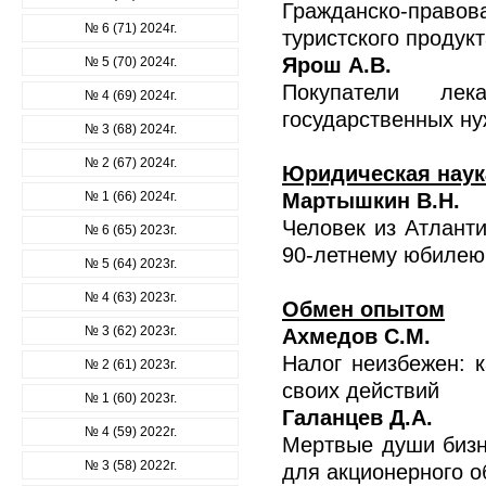
Гражданско-право
№ 6 (71) 2024г.
туристского продук
Ярош А.В.
№ 5 (70) 2024г.
Покупатели лек
№ 4 (69) 2024г.
государственных н
№ 3 (68) 2024г.
№ 2 (67) 2024г.
Юридическая наук
№ 1 (66) 2024г.
Мартышкин В.Н.
Человек из Атланти
№ 6 (65) 2023г.
90-летнему юбилею
№ 5 (64) 2023г.
№ 4 (63) 2023г.
Обмен опытом
№ 3 (62) 2023г.
Ахмедов С.М.
Налог неизбежен: 
№ 2 (61) 2023г.
своих действий
№ 1 (60) 2023г.
Галанцев Д.А.
№ 4 (59) 2022г.
Мертвые души бизн
№ 3 (58) 2022г.
для акционерного 