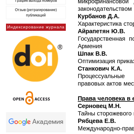
микрофинансовой 
График выхода номеров
законодательством
Отзыв (ретрагирование)
Курбанов Д.А.
публикаций
Характеристика сто
Индексирование журнала
Айрапетян Ю.В.
Государственная п
Армения
Шпак В.В.
Оптимизация прика
Станкович К.А.
Процессуальные 
правовых актов ме
Права человека в 
Серновец М.Н.
Тайны сторожевого 
Рябцева Е.В.
Международно-прав