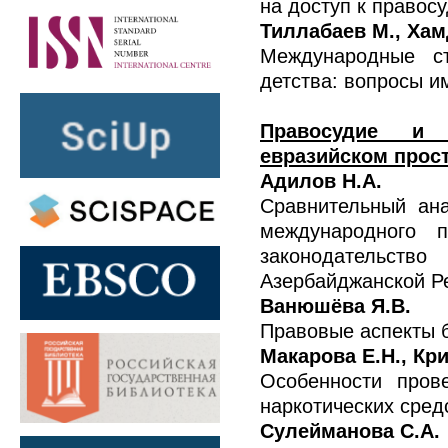
на доступ к правос
Тиллабаев М., Хам
Международные с
детства: вопросы и
Правосудие и 
евразийском прос
Адилов Н.А.
Сравнительный ан
международного 
законодательство
Азербайджанской Р
Ванюшёва Я.В.
Правовые аспекты б
Макарова Е.Н., Кри
Особенности пров
наркотических сред
Сулейманова C.А.