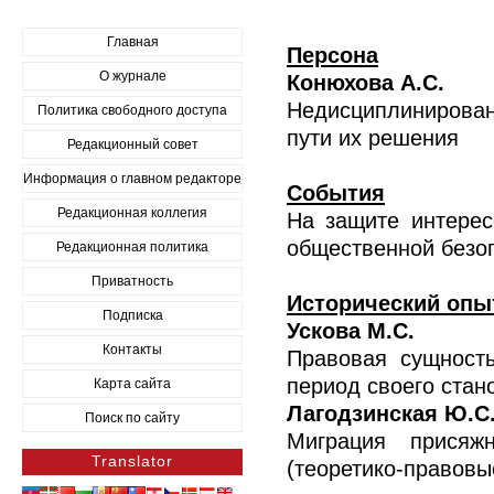
Главная
Персона
О журнале
Конюхова А.С.
Недисциплинирова
Политика свободного доступа
пути их решения
Редакционный совет
Информация о главном редакторе
События
Редакционная коллегия
На защите интерес
общественной безо
Редакционная политика
Приватность
Исторический опы
Подписка
Ускова М.С.
Контакты
Правовая сущност
период своего стан
Карта сайта
Лагодзинская Ю.С
Поиск по сайту
Миграция присяж
Translator
(теоретико-правовы