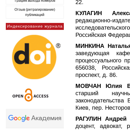
График выхода номеров
22.
Отзыв (ретрагирование)
КУЛАГИН Алекс
публикаций
редакционно-изд
Индексирование журнала
исследовательск
Российская Федераци
МИНКИНА Наталь
заведующая кафе
процессуального п
656038, Российск
проспект, д. 86.
МОВЧАН Юлия В
старший научн
законодательства 
Киев, пер. Несторов
РАГУЛИН Андрей 
доцент, адвокат, 