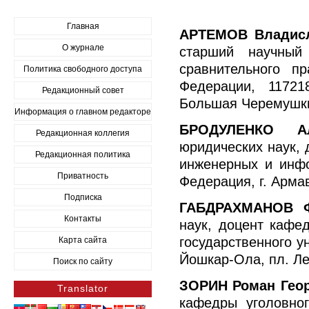
Главная
АРТЕМОВ Владис
О журнале
старший научный 
сравнительного п
Политика свободного доступа
Федерации, 11721
Редакционный совет
Большая Черемушки
Информация о главном редакторе
БРОДУЛЕНКО Ал
Редакционная коллегия
юридических наук, 
Редакционная политика
инженерных и инфо
Приватность
Федерация, г. Армав
Подписка
ГАБДРАХМАНОВ Ф
Контакты
наук, доцент кафе
государственного у
Карта сайта
Йошкар-Ола, пл. Лен
Поиск по сайту
ЗОРИН Роман Гео
Translator
кафедры уголовног