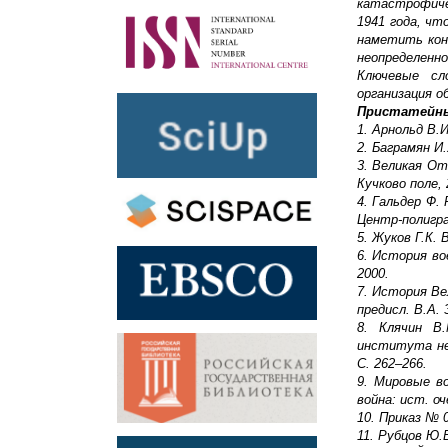
катастрофиче
1941 года, ч
наметить кон
неопределенн
Ключевые сл
организация о
Пристатейны
1. Арнольд В.
2. Баграмян И.
3. Великая От
Кучково поле, 
4. Гальдер Ф.
Центр-полигра
5. Жуков Г.К.
6. История во
2000.
7. История Ве
предисл. В.А. 
8. Клячин В
института нев
С. 262–266.
9. Мировые в
война: ист. оче
10. Приказ № 0
11. Рубцов Ю.В