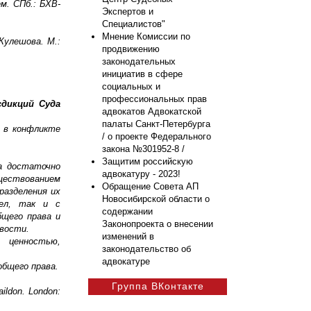
м. СПб.: БХВ-
Экспертов и
Специалистов"
Мнение Комиссии по
Кулешова. М.:
продвижению
законодательных
инициатив в сфере
социальных и
профессиональных прав
дикций Суда
адвокатов Адвокатской
палаты Санкт-Петербурга
и в конфликте
/ о проекте Федерального
закона №301952-8 /
.
Защитим российскую
а достаточно
адвокатуру - 2023!
ществованием
Обращение Совета АП
разделения их
Новосибирской области о
дел, так и с
содержании
щего права и
Законопроекта о внесении
ивости.
изменений в
й ценностью,
законодательство об
адвокатуре
общего права.
Группа ВКонтакте
aildon. London: