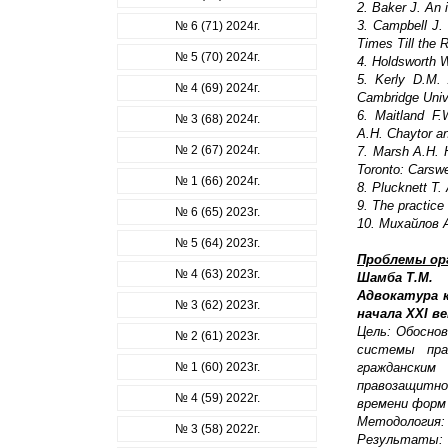
2. Baker J. An 
3. Cаmpbell J. 
№ 6 (71) 2024г.
Times Till the 
№ 5 (70) 2024г.
4. Holdsworth W
5. Kerly D.M. 
№ 4 (69) 2024г.
Cambridge Univ
6. Maitland F.
№ 3 (68) 2024г.
A.H. Chaytor a
№ 2 (67) 2024г.
7. Marsh A.H. H
Toronto: Carswe
№ 1 (66) 2024г.
8. Plucknett T.
9. The practice
№ 6 (65) 2023г.
10. Михайлов 
№ 5 (64) 2023г.
Проблемы ор
№ 4 (63) 2023г.
Шамба Т.М.
Адвокатура 
№ 3 (62) 2023г.
начала ХХI ве
Цель: Обосно
№ 2 (61) 2023г.
системы пра
№ 1 (60) 2023г.
граждански
правозащитно
№ 4 (59) 2022г.
времени форм 
Методология:
№ 3 (58) 2022г.
Результаты: 