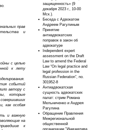
защищенность» (9
во.
декабря 2023 г., 10-00
Мск.).
Беседа с Адвокатом
Андреем Рагулиным
ональных прав
Принятие
ательства и
антиадвокатских
поправок в закон об
адвокатуре
Independent expert
assessment on the Draft
Law to amend the Federal
войны с целью
Law “On legal practice and
анной к лету
legal profession in the
Russian Federation”, no.
оделирования.
301952-8
ития событий
Антиадвокатская
лило автору с
сущность адвокатских
ты, которые
палат: стрим Романа
 совершивших
Мельниченко и Андрея
и, как особая
Рагулина
Обращение Правления
сть и важную
Межрегиональной
озволяющие на
общественной
приведшие к
организации "Инициатива