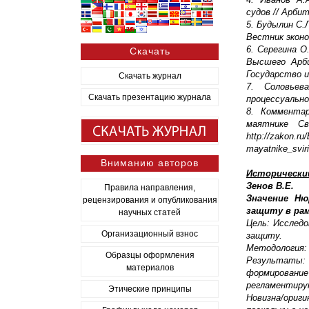
судов // Арбит
5. Будылин С.
Вестник эконо
6. Серегина 
Скачать
Высшего Арби
Государство и
Скачать журнал
7. Соловьев
Скачать презентацию журнала
процессуально
8. Комментар
маятнике Св
http://zakon.r
mayatnike_svir
Вниманию авторов
Исторически
Зенов В.Е.
Правила направления,
Значение Ню
рецензирования и опубликования
защиту в ра
научных статей
Цель: Исследо
Организационный взнос
защиту.
Методология:
Образцы оформления
Результаты:
материалов
формировани
регламентирую
Этические принципы
Новизна/ори