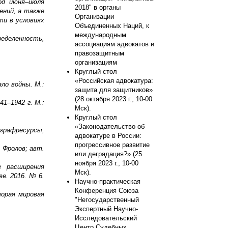
од июня–июля
2018" в органы
ений, а также
Организации
ти в условиях
Объединенных Наций, к
международным
еделенность,
ассоциациям адвокатов и
правозащитным
организациям
Круглый стол
«Российская адвокатура:
ало войны. М.:
защита для защитников»
(28 октября 2023 г., 10-00
1–1942 г. М.:
Мск).
Круглый стол
«Законодательство об
играфресурсы,
адвокатуре в России:
прогрессивное развитие
. Фролов; авт.
или деградация?» (25
ноября 2023 г., 10-00
е расширения
Мск).
е. 2016. № 6.
Научно-практическая
Конференция Союза
торая мировая
"Негосударственный
Экспертный Научно-
Исследовательский
Центр Судебных