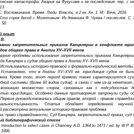
понская катастрофа. Авария на Фукусиме и ее последствия: пер. с не
13.
. Воспоминания. Время. Люди. Власть: в 2 кн. Кн. 1. М.: Вече, 2016.
 Сто сорок бесед с Молотовым: Из дневника Ф. Чуева / послеслов. С. 
 50.
й опыт
.В.
вании запретительных приказов Канцелярии в конфликте юрис
удов общего права в Англии XV–XVII веков
ование проблемы использования запретительных приказов Канцеляри
да Канцлера и судов общего права в Англии XV–XVII веков.
 Использовались историко-правовой и формально-юридический методы
Установлено, что в Англии XV–XVII вв. юрисдикция судов не был
лена. Кроме того, этот период времени также характеризуется су
бной системы (более 60 видов судов), в связи с чем из-за нечеткого 
 возникало множество споров, связанных как с подсудностью 
тью юрисдикции. Особенно данные противоречия затронули суды об
 Первые руководствовались общим правом, второй – правом справедл
гинальность/ценность: Статья обладает определенной научно
ей рассмотрена актуальная историко-правовая проблема.
а: право справедливости, Суд Канцлера, запретительный приказ, суд 
ый
библиографический
список
 Introduction to select cases in Chancery A.D. 1364 to 1471 / ed. by W.P. B
 1896.