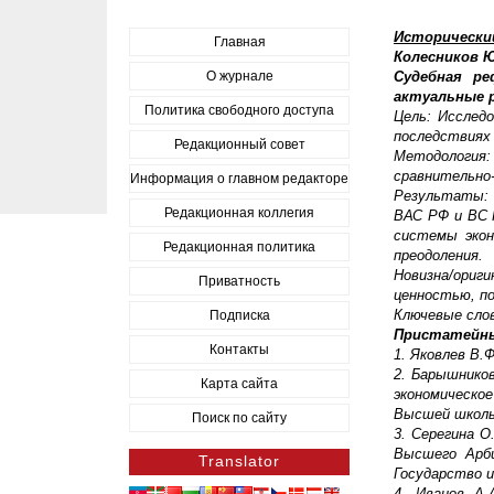
Исторически
Главная
Колесников Ю
О журнале
Судебная ре
актуальные р
Политика свободного доступа
Цель: Исслед
последствиях 
Редакционный совет
Методология
сравнительно-
Информация о главном редакторе
Результаты: 
Редакционная коллегия
ВАС РФ и ВС 
системы экон
Редакционная политика
преодоления.
Новизна/ори
Приватность
ценностью, п
Ключевые слов
Подписка
Пристатейны
Контакты
1. Яковлев В.
2. Барышников
Карта сайта
экономическо
Высшей школы 
Поиск по сайту
3. Серегина 
Высшего Арби
Translator
Государство и
4. Иванов А.