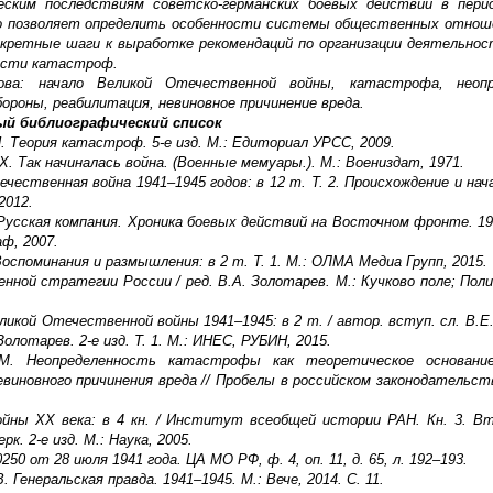
ским последствиям советско-германских боевых действий в пери
то позволяет определить особенности системы общественных отнош
кретные шаги к выработке рекомендаций по организации деятельнос
ости катастроф.
ова: начало Великой Отечественной войны, катастрофа, неопр
бороны, реабилитация, невиновное причинение вреда.
й библиографический список
И. Теория катастроф. 5-е изд. М.: Едиториал УРСС, 2009.
Х. Так начиналась война. (Военные мемуары.). М.: Воениздат, 1971.
ечественная война 1941–1945 годов: в 12 т. Т. 2. Происхождение и нач
2012.
 Русская компания. Хроника боевых действий на Восточном фронте. 194
ф, 2007.
 Воспоминания и размышления: в 2 т. Т. 1. М.: ОЛМА Медиа Групп, 2015.
енной стратегии России / ред. В.А. Золотарев. М.: Кучково поле; Пол
ликой Отечественной войны 1941–1945: в 2 т. / автор. вступ. сл. В.Е
Золотарев. 2-е изд. Т. 1. М.: ИНЕС, РУБИН, 2015.
.М. Неопределенность катастрофы как теоретическое основани
иновного причинения вреда // Пробелы в российском законодательств
ойны ХХ века: в 4 кн. / Институт всеобщей истории РАН. Кн. 3. В
рк. 2-е изд. М.: Наука, 2005.
250 от 28 июля 1941 года. ЦА МО РФ, ф. 4, оп. 11, д. 65, л. 192–193.
. Генеральская правда. 1941–1945. М.: Вече, 2014. С. 11.