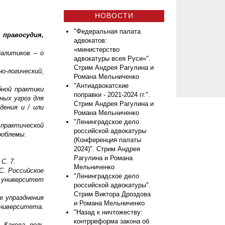
НОВОСТИ
"Федеральная палата
правосудия,
адвокатов:
«министерство
налитиков – о
адвокатуры всея Руси»".
Стрим Андрея Рагулина и
логический,
Романа Мельниченко
"Антиадвокатские
ной практики
поправки - 2021-2024 гг.".
ных угроз для
Стрим Андрея Рагулина и
дения и / или
Романа Мельниченко
"Ленинградское дело
рактической
российской адвокатуры
роблемы.
(Конференция палаты
2024)". Стрим Андрея
Рагулина и Романа
С. 7.
Мельниченко
АС. Российское
"Ленинградское дело
й университет
российской адвокатуры".
Стрим Виктора Дроздова
е упразднения
и Романа Мельниченко
ниверситета.
"Назад к ничтожеству:
контрреформа закона об
 Какова роль