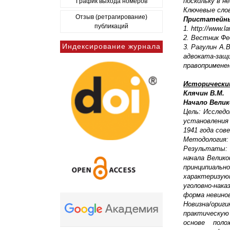
поскольку в н
График выхода номеров
Ключевые слов
Отзыв (ретрагирование)
Пристатейны
публикаций
1. http://www.
2. Вестник Фе
Индексирование журнала
3. Рагулин А.
адвоката-за
правоприменен
Исторически
Клячин В.М.
Начало Вели
Цель: Исслед
установлени
1941 года сов
Методология:
Результаты: 
начала Велик
принципиаль
характеризу
уголовно-нак
форма невинов
Новизна/ориг
практическую
основе пол