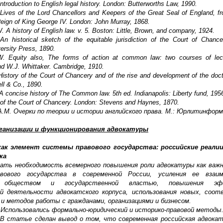
introduction to English legal history. London: Butterworths Law, 1990.
Lives of the Lord Chancellors and Keepers of the Great Seal of England, fr
Reign of King George IV. London: John Murray, 1868.
. A history of English law. v. 5. Boston: Little, Brown, and company, 1924.
An historical sketch of the equitable jurisdiction of the Court of Chanc
ersity Press, 1890.
W. Equity also, The forms of action at common law: two courses of lec
nd W.J. Whittaker. Cambridge, 1910.
istory of the Court of Chancery and of the rise and development of the doctr
ll & Co., 1890.
 A concise history of The Common law. 5th ed. Indianapolis: Liberty fund, 195
 of the Court of Chancery. London: Stevens and Haynes, 1870.
А.М. Очерки по теории и истории английского права. М.: Юрлитинформ,
ганизации и функционирования адвокатуры
как элемент системы правового государства: российские реали
ка
вать необходимость всемерного повышения роли адвокатуры как важ
вового государства в современной России, усиления ее взаи
м обществом и государственной властью, повышения эф
й деятельности адвокатского корпуса, использования новых, соо
и методов работы с гражданами, организациями и бизнесом.
 Использовались формально-юридический и историко-правовой методы
В статье сделан вывод о том, что современная российская адвокат