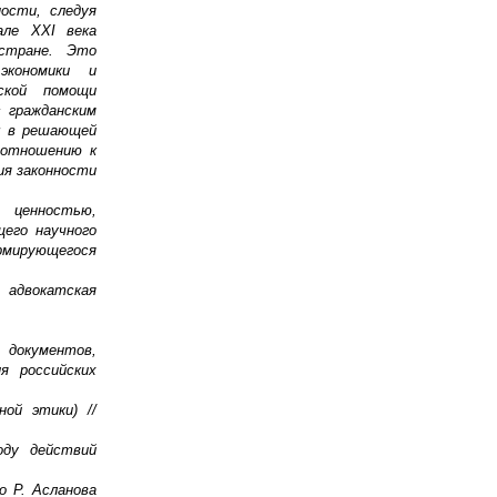
ости, следуя
але ХХI века
стране. Это
экономики и
ской помощи
 гражданским
ы в решающей
 отношению к
ия законности
 ценностью,
его научного
рмирующегося
 адвокатская
 документов,
ия российских
ой этики) //
оду действий
о Р. Асланова