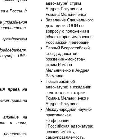
адвокатуре" стрим
Андрея Рагулина и
а в России //
Романа Мельниченко
Заявление Специального
е упразднения
докладчика ООН по
ниверситета.
вопросу о положении в
области прав человека в
гражданском
Российской Федерации
Первый Всероссийский
редседателя,
съезд адвокатов:
сурс]. URL:
рождение «монстра»
стрим Романа
Мельниченко и Андрея
Рагулина
Новый закон об
адвокатуре: в ожидании
ия права на
золотого века: стрим
Романа Мельниченко и
ения права на
Андрея Рагулина
Международная научно-
.
практическая
е влияние на
конференция
тов и норм,
«Российская адвокатура:
независимость,
й ценностью,
самоуправляемость,