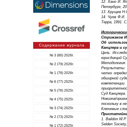
12. Хано Й. Я
Петербург, 20
13. Хрущев Н.С
14. Чуев Ф.И.
Терра, 1991. С.
Исторически
Стрижаков И
Об использо
Содержание журнала
Канцлера и с
Цель: Исслед
№ 3 (80) 2026г.
юрисдикций Су
Методология:
№ 2 (79) 2026г.
Результаты: 
№ 1 (78) 2026г.
четко опреде
обширной суде
№ 6 (77) 2025г.
компетенции
приоритетнос
№ 5 (76) 2025г.
Суд Канцлера.
Новизна/ори
№ 4 (75) 2025г.
поскольку в н
№ 3 (74) 2025г.
Ключевые слов
Пристатейн
№ 2 (73) 2025г.
1. Baildon W.P.
Selden Society,
№ 1 (72) 2025г.