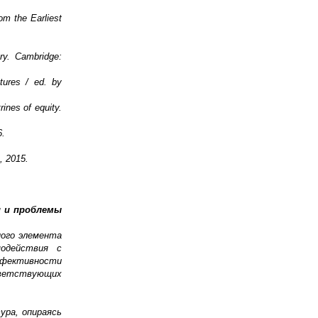
om the Earliest
ery. Cambridge:
tures / ed. by
ines of equity.
6.
 2015.
и и проблемы
ного элемента
модействия с
фективности
тветствующих
.
ура, опираясь