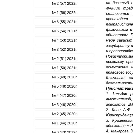
на богатый 
№ 2 (57) 2022г.
лучшим трад
№ 1 (56) 2022г.
становится 
происходит
№ 6 (55) 2021г.
плюралистич
физическим и
№ 5 (54) 2021г.
обществом. 
мере зависит
№ 4 (53) 2021г.
государству и
№ 3 (52) 2021г.
и правопорядк
Новизна/ори
№ 2 (51) 2021г.
поскольку пр
осмысления 
№ 1 (50) 2021г.
правового гос
№ 6 (49) 2020г.
Ключевые сл
деятельность,
№ 5 (48) 2020г.
Пристатейны
1. Гильдия р
№ 4 (47) 2020г.
выступлений,
адвокатов, 20
№ 3 (46) 2020г.
2. Кони А.Ф.
№ 2 (45) 2020г.
Юриспруденция.
3. Крашенинн
№ 1 (44) 2020г.
адвокатов // 
4. Макарова З
№ 6 (43) 2019г.