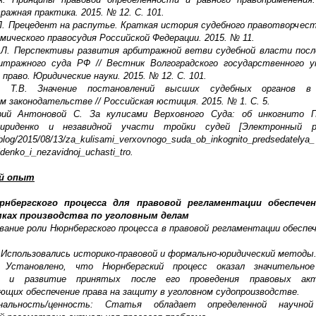
ражная практика. 2015. № 12. С. 101.
Л. Прецедент на распутье. Краткая история судебного правотворчеств
мического правосудия Российской Федерации. 2015. № 11.
О.Л. Перспективы развития арбитражной ветви судебной власти посл
тражного суда РФ // Вестник Волгоградского государственного у
 право. Юридические науки. 2015. № 12. С. 101.
а Т.В. Значение постановлений высших судебных органов в 
м законодательстве // Российская юстиция. 2015. № 1. С. 5.
ий Антоновой С. За кулисами Верховного Суда: об инкогнито П
ириденко и незавидной участи тройки судей [Электронный ре
u/blog/2015/08/13/za_kulisami_verxovnogo_suda_ob_inkognito_predsedatelya_
idenko_i_nezavidnoj_uchasti_tro.
й опыт
рнбергского процесса для правовой регламентации обеспечен
мках производства по уголовным делам
вание роли Нюрнбергского процесса в правовой регламентации обеспеч
 Использовались историко-правовой и формально-юридический методы
 Установлено, что Нюрнбергский процесс оказал значительно
е и развитие принятых после его проведения правовых ак
щих обеспечение права на защиту в уголовном судопроизводстве.
гинальность/ценность: Статья обладает определенной научно