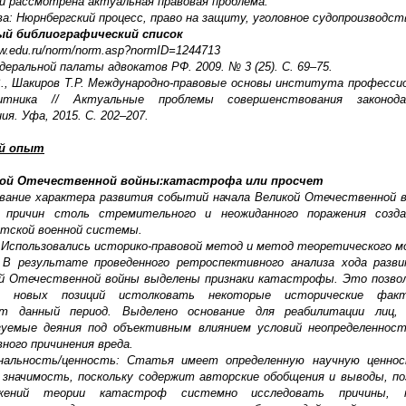
ей рассмотрена актуальная правовая проблема.
а: Нюрнбергский процесс, право на защиту, уголовное судопроизводст
й библиографический список
law.edu.ru/norm/norm.asp?normID=1244713
деральной палаты адвокатов РФ. 2009. № 3 (25). С. 69–75.
В., Шакиров Т.Р. Международно-правовые основы института професси
щитника // Актуальные проблемы совершенствования законод
ия. Уфа, 2015. С. 202–207.
й опыт
кой Отечественной войны:катастрофа или просчет
ование характера развития событий начала Великой Отечественной 
я причин столь стремительного и неожиданного поражения созд
етской военной системы.
 Использовались историко-правовой метод и метод теоретического м
В результате проведенного ретроспективного анализа хода разв
ой Отечественной войны выделены признаки катастрофы. Это позво
но новых позиций истолковать некоторые исторические фак
ют данный период. Выделено основание для реабилитации лиц,
азуемые деяния под объективным влиянием условий неопределенност
ного причинения вреда.
инальность/ценность: Статья имеет определенную научную ценно
 значимость, поскольку содержит авторские обобщения и выводы, п
ожений теории катастроф системно исследовать причины, 