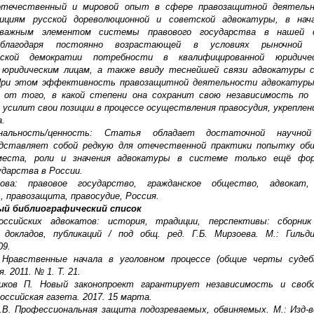
отечественный и мировой опыт в сфере правозащитной деятельн
ициям русской дореволюционной и советской адвокатуры, в нач
важным элементом системы правового государства в нашей 
 благодаря постоянно возрастающей в условиях рыночной 
еской демократии потребности в квалифицированной юридиче
 юридическим лицам, а также ввиду теснейшей связи адвокатуры с
При этом эффективность правозащитной деятельности адвокатур
 от того, в какой степени она сохранит свою независимость по
 усилит свои позиции в процессе осуществления правосудия, укреплен
а.
гинальность/ценность: Статья обладает достаточной научной
едставляет собой редкую для отечественной практики попытку общ
места, роли и значения адвокатуры в системе только ещё фо
ударства в России.
ова: правовое государство, гражданское общество, адвокат,
 правозащита, правосудие, Россия.
й библиографический список
оссийских адвокатов: история, традиции, перспективы: сборник
 докладов, публикаций / под общ. ред. Г.Б. Мирзоева. М.: Гильд
09.
 Нравственные начала в уголовном процессе (общие черты судебн
 2011. № 1. Т. 21.
иков П. Новый законопроект гарантирует независимость и своб
Российская газета. 2017. 15 марта.
.В. Профессиональная защита подозреваемых, обвиняемых. М.: Изд-в