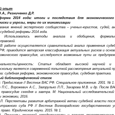
й опыт
.А., Резниченко Д.Р.
форма 2014 года: итоги и последствия для экономического 
иски и угрозы, меры по их минимизации
ование мнений экспертного сообщества – ученых-юристов, судей, а
судебной реформы 2014 года.
: Использовались методы анализа и обобщения, формально-
правовой.
В работе осуществляется сравнительный анализ применения судеб
РФ, приводится авторская классификация актуальных рисков и основ
омического правосудия, исследуются возможные пути их предупреж
гинальность/ценность: Статья обладает высокой научной и п
оскольку является современной попыткой рассмотрения актуальной п
а: судебная реформа, экономическое правосудие, судебная практика.
й библиографический список
Ф. Предисловие // Вестник ВАС РФ. Специальное приложение. 2001. № 1. 
 П.С., Ворожевич А.С., Загорулько Л.П., Захарова М.В. и др. После В
е правосудие сегодня и завтра. М: Национальный исследовательски
экономики, 2016.
О.Л. Перспективы развития арбитражной ветви судебной власти посл
тражного суда РФ // Вестник Волгоградского государственного у
 право. Юридические науки. 2015. № 1.
А. Принципы правовой определенности и равного правоприменения.