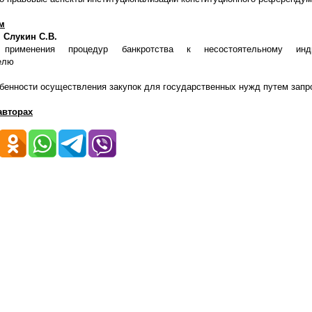
м
 Слукин С.В.
 применения процедур банкротства к несостоятельному инди
елю
бенности осуществления закупок для государственных нужд путем запр
авторах