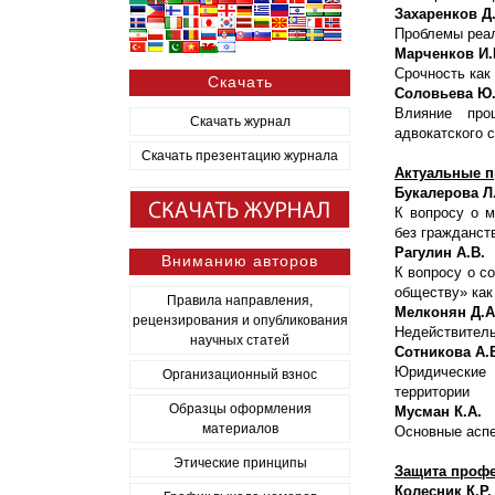
Захаренков Д.
Проблемы реал
Марченков И.Г
Срочность как
Скачать
Соловьева Ю.
Влияние про
Скачать журнал
адвокатского 
Скачать презентацию журнала
Актуальные п
Букалерова Л.
К вопросу о м
без гражданст
Рагулин А.В.
Вниманию авторов
К вопросу о с
обществу» как
Правила направления,
Мелконян Д.А
рецензирования и опубликования
Недействитель
научных статей
Сотникова А.
Юридические 
Организационный взнос
территории
Образцы оформления
Мусман К.А.
материалов
Основные аспе
Этические принципы
Защита профе
Колесник К.Р.