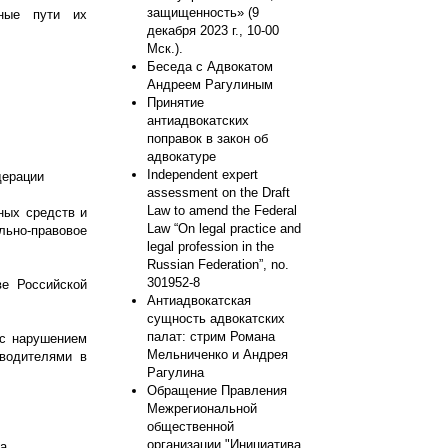
защищенность» (9
жные пути их
декабря 2023 г., 10-00
Мск.).
Беседа с Адвокатом
Андреем Рагулиным
Принятие
антиадвокатских
поправок в закон об
адвокатуре
Independent expert
дерации
assessment on the Draft
Law to amend the Federal
ных средств и
Law “On legal practice and
льно-правовое
legal profession in the
Russian Federation”, no.
301952-8
е Российской
Антиадвокатская
сущность адвокатских
палат: стрим Романа
 с нарушением
Мельниченко и Андрея
 водителями в
Рагулина
Обращение Правления
Межрегиональной
общественной
организации "Инициатива
ма