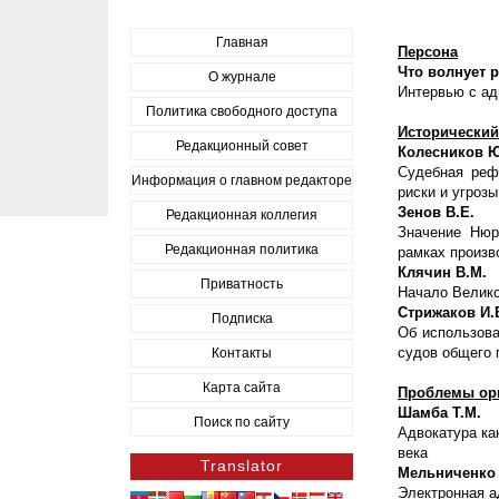
Главная
Персона
Что волнует 
О журнале
Интервью с а
Политика свободного доступа
Исторический
Редакционный совет
Колесников Ю.
Судебная реф
Информация о главном редакторе
риски и угроз
Зенов В.Е.
Редакционная коллегия
Значение Нюр
Редакционная политика
рамках произв
Клячин В.М.
Приватность
Начало Велико
Стрижаков И.
Подписка
Об использова
судов общего 
Контакты
Карта сайта
Проблемы орг
Шамба Т.М.
Поиск по сайту
Адвокатура ка
века
Translator
Мельниченко Р
Электронная а