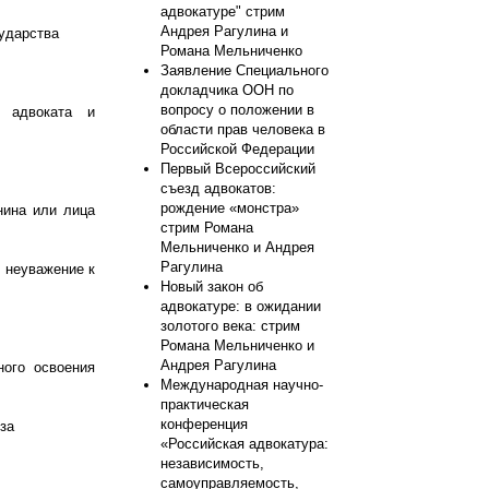
адвокатуре" стрим
Андрея Рагулина и
ударства
Романа Мельниченко
Заявление Специального
докладчика ООН по
вопросу о положении в
о адвоката и
области прав человека в
Российской Федерации
Первый Всероссийский
съезд адвокатов:
рождение «монстра»
нина или лица
стрим Романа
Мельниченко и Андрея
Рагулина
 неуважение к
Новый закон об
адвокатуре: в ожидании
золотого века: стрим
Романа Мельниченко и
Андрея Рагулина
ного освоения
Международная научно-
практическая
конференция
за
«Российская адвокатура:
независимость,
самоуправляемость,