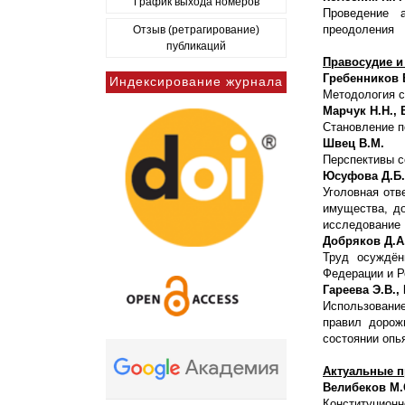
График выхода номеров
Проведение 
преодоления
Отзыв (ретрагирование)
публикаций
Правосудие и
Гребенников 
Индексирование журнала
Методология с
Марчук Н.Н., 
Становление п
Швец В.М.
Перспективы с
Юсуфова Д.Б.
Уголовная отв
имущества, до
исследование
Добряков Д.А
Труд осуждён
Федерации и Р
Гареева Э.В.,
Использовани
правил дорож
состоянии опь
Актуальные п
Велибеков М.
Конституционн