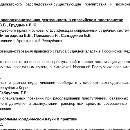
адвокатского расследования:существующие препятствия и возмо
 правоохранительная деятельность в евразийском пространстве
В.В., Грудцына Л.Ю.
удебного права и основы классификации современных судебных систем
Виноградова Е.В., Примашев Н., Сангаджиев Б.В.
олиции в Аргентинской Республике
овершенствования правового статуса судебной власти в Российской Фе
етственность за совершение преступлений в сфере легализации денеж
бытых преступным путем, в Китайской Народной Республике:сравните
.
ных и разные виды лишения свободы в уголовном законодательств
еспублики Корея
 Габдуллин Т.Р.
е специальных познаний при расследовании преступлений, связанных
ного движения и эксплуатации транспортных средств, совершенных
янения
роблемы юридической науки и практики
С.
о-правовые аспекты институционализации конституционного референду