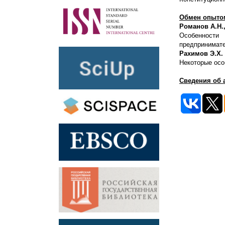
Обмен опыто
Романов А.Н.,
Особенности
предпринимат
Рахимов Э.Х.
Некоторые осо
Сведения об 