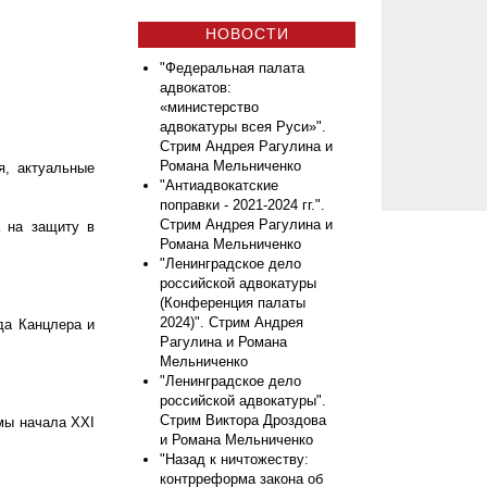
НОВОСТИ
"Федеральная палата
адвокатов:
«министерство
адвокатуры всея Руси»".
Стрим Андрея Рагулина и
Романа Мельниченко
я, актуальные
"Антиадвокатские
поправки - 2021-2024 гг.".
Стрим Андрея Рагулина и
а на защиту в
Романа Мельниченко
"Ленинградское дело
российской адвокатуры
(Конференция палаты
2024)". Стрим Андрея
да Канцлера и
Рагулина и Романа
Мельниченко
"Ленинградское дело
российской адвокатуры".
Стрим Виктора Дроздова
мы начала ХХI
и Романа Мельниченко
"Назад к ничтожеству:
контрреформа закона об