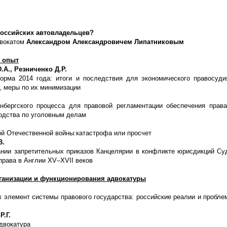
российских автовладельцев?
двокатом
Александром Александровичем Липатниковым
 опыт
А., Резниченко Д.Р.
орма 2014 года: итоги и последствия для экономического правосуди
ы, меры по их минимизации
нбергского процесса для правовой регламентации обеспечения прав
одства по уголовным делам
й Отечественной войны:катастрофа или просчет
В.
нии запретительных приказов Канцелярии в конфликте юрисдикций Су
права в Англии XV–XVII веков
анизации и функционирования адвокатуры
к элемент системы правового государства: российские реалии и пробле
.Г.
двокатура