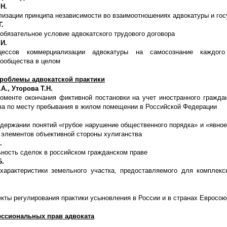
Н.
изации принципа независимости во взаимоотношениях адвокатуры и гос
.
 обязательное условие адвокатского трудового договора
И.
цессов коммерциализации адвокатуры на самосознание каждог
сообщества в целом
роблемы адвокатской практики
А., Уторова Т.Н.
оменте окончания фиктивной постановки на учет иностранного гражда
ва по месту пребывания в жилом помещении в Российской Федерации
одержании понятий «грубое нарушение общественного порядка» и «явное
 элементов объективной стороны хулиганства
.
ность сделок в российском гражданском праве
Б.
характеристики земельного участка, предоставляемого для комплекс
кты регулирования практики усыновления в России и в странах Евросою
ссиональных прав адвоката