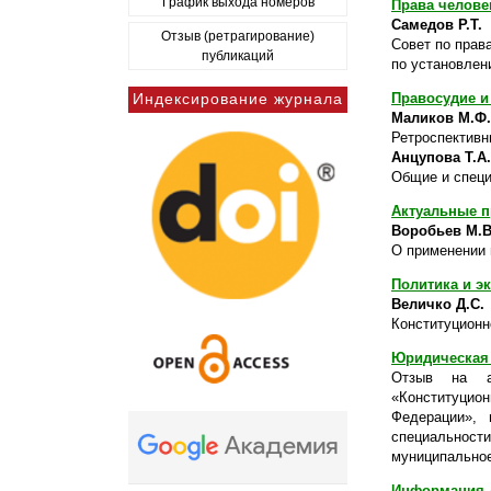
График выхода номеров
Права челове
Самедов Р.Т.
Отзыв (ретрагирование)
Совет по прав
публикаций
по установлен
Индексирование журнала
Правосудие и
Маликов М.Ф.
Ретроспективн
Анцупова Т.А.
Общие и специ
Актуальные п
Воробьев М.В
О применении 
Политика и э
Величко Д.С.
Конституционн
Юридическая 
Отзыв на а
«Конституцион
Федерации», 
специальнос
муниципальное
Информация 