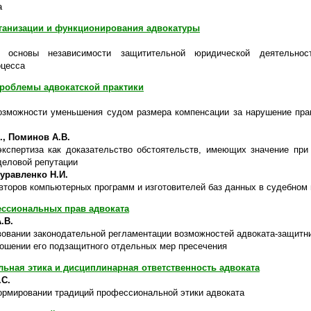
а
анизации и функционирования адвокатуры
ие основы независимости защитительной юридической деятельно
оцесса
роблемы адвокатской практики
озможности уменьшения судом размера компенсации за нарушение пра
., Поминов А.В.
кспертиза как доказательство обстоятельств, имеющих значение при
деловой репутации
Журавленко Н.И.
второв компьютерных программ и изготовителей баз данных в судебном
ссиональных прав адвоката
.В.
овании законодательной регламентации возможностей адвоката-защитни
ношении его подзащитного отдельных мер пресечения
ьная этика и дисциплинарная ответственность адвоката
С.
ормировании традиций профессиональной этики адвоката