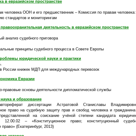
ка в евразийском пространстве
ам человека ООН и его предшественник – Комиссия по правам человека:
ию стандартов и мониторингам
 правоохранительная деятельность в евразийском пространстве
ый анализ судебного приговора
альные принципы судебного процесса в Совете Европы
роблемы юридической науки и практики
.
в России книжек МДП для международных перевозок
кономика Евразии
о-правовые основы деятельности дипломатической службы
наука и образование
втореферат диссертации Астратовой Станиславы Владимиро
ное право на судебную защиту прав и свобод человека и гражданина
представленной на соискание учёной степени кандидата юридиче
ти 12.00.02 – «Конституционное право; конституционный судеб
 право» (Екатеринбург, 2013)
для авторов