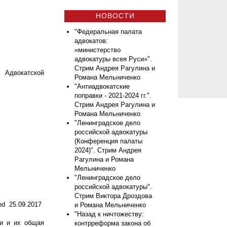
НОВОСТИ
"Федеральная палата
адвокатов:
«министерство
адвокатуры всея Руси»".
Стрим Андрея Рагулина и
 Адвокатской
Романа Мельниченко
"Антиадвокатские
поправки - 2021-2024 гг.".
Стрим Андрея Рагулина и
Романа Мельниченко
"Ленинградское дело
российской адвокатуры
(Конференция палаты
2024)". Стрим Андрея
Рагулина и Романа
Мельниченко
"Ленинградское дело
российской адвокатуры".
Стрим Виктора Дроздова
ed 25.09.2017
и Романа Мельниченко
"Назад к ничтожеству:
ии и их общая
контрреформа закона об