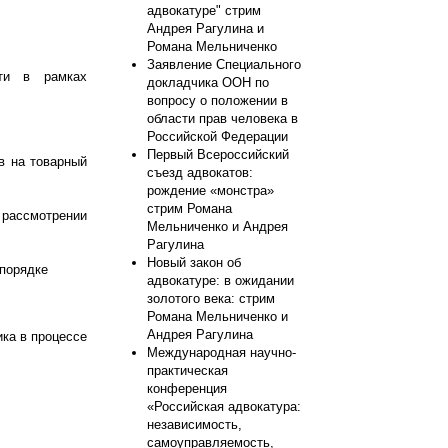
адвокатуре" стрим
Андрея Рагулина и
Романа Мельниченко
Заявление Специального
сти в рамках
докладчика ООН по
вопросу о положении в
области прав человека в
Российской Федерации
Первый Всероссийский
в на товарный
съезд адвокатов:
рождение «монстра»
стрим Романа
 рассмотрении
Мельниченко и Андрея
Рагулина
Новый закон об
 порядке
адвокатуре: в ожидании
золотого века: стрим
Романа Мельниченко и
Андрея Рагулина
ка в процессе
Международная научно-
практическая
конференция
«Российская адвокатура:
независимость,
самоуправляемость,