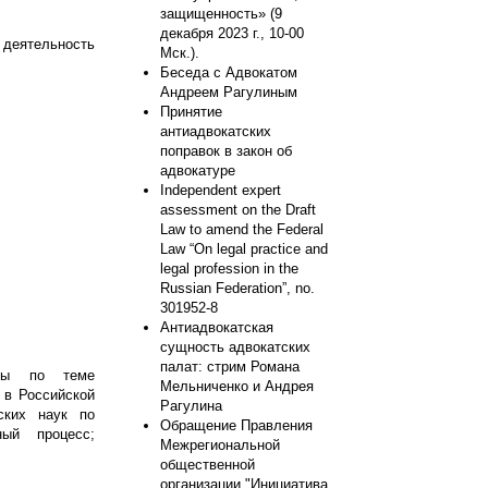
защищенность» (9
декабря 2023 г., 10-00
 деятельность
Мск.).
Беседа с Адвокатом
Андреем Рагулиным
Принятие
антиадвокатских
поправок в закон об
адвокатуре
Independent expert
assessment on the Draft
Law to amend the Federal
Law “On legal practice and
legal profession in the
Russian Federation”, no.
301952-8
Антиадвокатская
сущность адвокатских
палат: стрим Романа
вны по теме
Мельниченко и Андрея
 в Российской
Рагулина
ских наук по
Обращение Правления
ный процесс;
Межрегиональной
общественной
организации "Инициатива