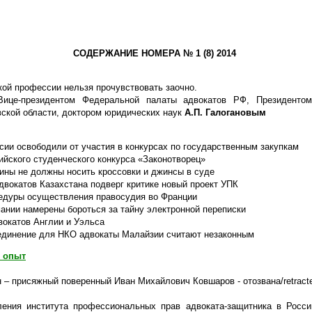
СОДЕРЖАНИЕ НОМЕРА № 1 (8) 2014
кой профессии нельзя прочувствовать заочно.
ице-президентом Федеральной палаты адвокатов РФ, Президентом
ской области, доктором юридических наук
А.П. Галогановым
сии освободили от участия в конкурсах по государственным закупкам
ийского студенческого конкурса «Законотворец»
ины не должны носить кроссовки и джинсы в суде
двокатов Казахстана подверг критике новый проект УПК
едуры осуществления правосудия во Франции
ании намерены бороться за тайну электронной переписки
вокатов Англии и Уэльса
единение для НКО адвокаты Малайзии считают незаконным
 опыт
 – присяжный поверенный Иван Михайлович Ковшаров - отозвана/retract
ления института профессиональных прав адвоката-защитника в Росс