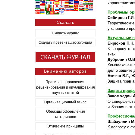
характеристик
Проблемы орг
Сибирцев Г.И.
Скачать
Теоретическ
уголовного пр
Скачать журнал
Актуальные п
Скачать презентацию журнала
Бирюков П.Н.
К вопросу о в
знак
Дубровин О.В
Комплексная э
дел о защите 
Вниманию авторов
Азизян В.Г., 
Защита прав а
Правила направления,
рецензирования и опубликования
Защита профе
научных статей
Закомолдин А
О совершенств
Организационный взнос
избрания в от
Образцы оформления
Профессионал
материалов
Шайхуллин М.
Этические принципы
К вопросу о ф