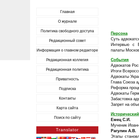
Главная
О журнале
Политика свободного доступа
Персона
Суть адвокатс
Редакционный совет
Интервью с В
палаты Москов
Информация о главном редакторе
События
Редакционная коллегия
Адвокатов Рос
Редакционная политика
Итоги Всеросс
Адвокаты Укра
Приватность
Глава Союза а
Реформа проц
Подписка
Адвокаты Герм
Контакты
Забастовка ад
Запрет на объ
Карта сайта
Исторический
Поиск по сайту
Емец С.И.
Мученик Иоанн
Translator
Рагулин А.В.
Этапы станов