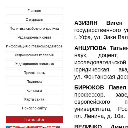
Главная
О журнале
АЗИЗЯН Виген 
Политика свободного доступа
государственного у
г. Уфа, ул. Заки Вал
Редакционный совет
Информация о главном редакторе
АНЦУПОВА Татьян
наук, доцент, 
Редакционная коллегия
исследовательской 
Редакционная политика
юридическая ак
Приватность
ул. Фонтанская доро
Подписка
БИРЮКОВ Павел 
Контакты
профессор, зав
Карта сайта
европейского п
университета, Ро
Поиск по сайту
пл. Ленина, д. 10а.
Translator
ВЕЛИЧКО Дмитр