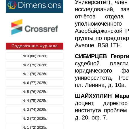
Университет), чле
исследований, з
отчётов отдела
уполномоченног
Азербайджанской Р
группы по предотвра
Avenue, BS8 1TH.
Содержание журнала
СИБИРЦЕВ Георг
№ 3 (80) 2026г.
судебной власт
№ 2 (79) 2026г.
юридического фа
№ 1 (78) 2026г.
университета, Ро
№ 6 (77) 2025г.
пл. Ленина, д. 10а.
№ 5 (76) 2025г.
ШАЙХУЛЛИН Мара
№ 4 (75) 2025г.
доцент, директор
института проблем 
№ 3 (74) 2025г.
д. 20, оф. 7.
№ 2 (73) 2025г.
№ 1 (72) 2025г.