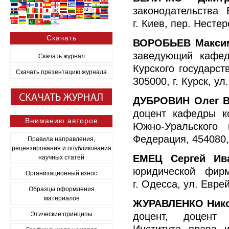
законодательства
г. Киев, пер. Нестер
Скачать
ВОРОБЬЕВ Макси
заведующий кафед
Скачать журнал
Курского государст
Скачать презентацию журнала
305000, г. Курск, ул
ДУБРОВИН Олег 
доцент кафедры ко
Вниманию авторов
Южно-Уральского г
Федерация,
454080
Правила направления,
рецензирования и опубликования
ЕМЕЦ Сергей Ив
научных статей
юридической фир
Организационный взнос
г. Одесса, ул. Еврей
Образцы оформления
материалов
ЖУРАВЛЕНКО Нико
Этические принципы
доцент, доцент 