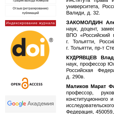
Института права и
График выхода номеров
университета, Росс
Отзыв (ретрагирование)
Валиди, д. 32.
публикаций
ЗАКОМОЛДИН Але
Индексирование журнала
наук, доцент, зам
ВПО «Российский г
г. Тольятти, Росс
г. Тольятти, пр-т Ст
КУДРЯВЦЕВ Влад
наук, профессор Юж
Российская Федер
д. 290в.
Маликов
Марат Ф
профессор, руко
конституционного и
исследовательско
Федерация, 450059, г