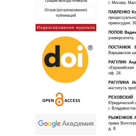
График выхода номеров
г. Москва, Мал
Отзыв (ретрагирование)
ПАВЛЕНКО Ко
публикаций
процессуальн
правосудия, 39
Индексирование журнала
ПОПОВ Вадим
университета, 
ПОСТАНЮК 
Варшавское шос
РАГУЛИН Ан
«Евразийская 
оф. 24.
РАГУЛИНА Ин
института проб
РЕХОВСКИЙ 
Юридической ш
г. Владивосток
РЫЖЕНКОВ Ан
права Волгогра
д. 8.