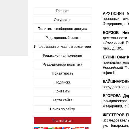
Главная
АРУТЮНЯН М
правовых ди
О журнале
Федерация, г. 
Политика свободного доступа
БОРЗОВ Ник
Редакционный совет
деятельност
«Столичный Пр
Информация о главном редакторе
пер., д. 3/5.
Редакционная коллегия
БУНИН Олег
преподавател
Редакционная политика
Российской Фе
офис III.
Приватность
ВАЙШНАРОВИЧ
Подписка
государственно
Контакты
ЕГОРОВА Да
Карта сайта
юридического
Федерация, г. 
Поиск по сайту
ЖЕСТЕРОВ Па
Translator
исследовате
ул. Поварская,