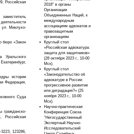
9, Российская
2018" в органы
Организации
Объединенных Наций, к
 заместитель
международным
деятельности
ассоциациям адвокатов и
, ул. Миклухо-
правозащитным
организациям
о бюро «Закон
Круглый стол
«Российская адвокатура:
защита для защитников»
а Уральского
(28 октября 2023 г., 10-00
Екатеринбург,
Мск).
Круглый стол
«Законодательство об
едры истории
адвокатуре в России:
кая Федерация,
прогрессивное развитие
или деградация?» (25
ноября 2023 г., 10-00
рховного Суда
Мск).
.
Научно-практическая
ы гражданско-
Конференция Союза
, Российская
"Негосударственный
Экспертный Научно-
Исследовательский
3223, 123286,
Центр Судебных