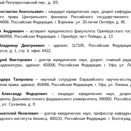
ый Полуярославский пер., д. 3/5.
нстантин Анатольевич
– кандидат юридических наук, доцент кафедры
ого права Центрального филиала Российского государственного 
4006, Российская Федерация, г. Воронеж, ул. 20-летия Октября, д. 95.
 Андреевич
– аспирант юридического факультета Оренбургского гос
460056, Российская Федерация, г. Оренбург, пр-т Победы, д. 13.
Владимир Дмитриевич
– адвокат, 117105, Российская Федерация
се, д. 1, стр. 6, офис А422.
дрей Викторович
– доктор юридических наук, доцент, главный ред
адвокатура», адвокат, 450006, Российская Федерация, г. Уфа, ул. Ле
дира Тагировна
– научный сотрудник Евразийского научно-исслед
лем права, адвокат, 450006, Российская Федерация, г. Уфа, ул. Ленина, д
Александр Федорович
– кандидат юридических наук, доцент
колы Дальневосточного федерального университета, 690950, Российск
, ул. Суханова, д. 8.
атолий Яковлевич
– доктор юридических наук, профессор кафедры
дского института бизнеса, 400131, Российская Федерация, г. Волгоград,