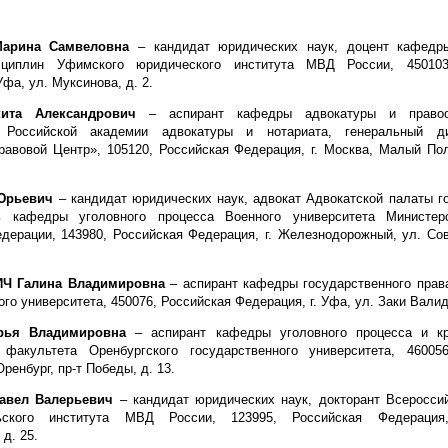
арина Самвеловна
– кандидат юридических наук, доцент кафедры
сциплин Уфимского юридического института МВД России, 450103
Уфа, ул. Муксинова, д. 2.
ита Александрович
– аспирант кафедры адвокатуры и правоо
и Российской академии адвокатуры и нотариата, генеральный 
авовой Центр», 105120, Российская Федерация, г. Москва, Малый По
 Юрьевич
– кандидат юридических наук, адвокат Адвокатской палаты г
ь кафедры уголовного процесса Военного университета Министер
дерации, 143980, Российская Федерация, г. Железнодорожный, ул. Сове
 Галина Владимировна
– аспирант кафедры государственного прав
го университета, 450076, Российская Федерация, г. Уфа, ул. Заки Валиди
рья Владимировна
– аспирант кафедры уголовного процесса и кр
 факультета Оренбургского государственного университета, 46005
Оренбург, пр-т Победы, д. 13.
вел Валерьевич
– кандидат юридических наук, докторант Всероссий
льского института МВД России, 123995, Российская Федерация
 д. 25.