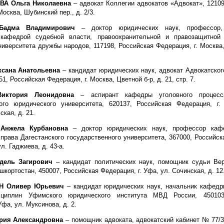
А Ольга Николаевна
– адвокат Коллегии адвокатов «Адвокат», 12109
Москва, Шубинский пер., д. 2/3.
 Бадма Владимирович
– доктор юридических наук, профессор,
кафедрой судебной власти, правоохранительной и правозащитной 
ниверситета дружбы народов, 117198, Российская Федерация, г. Москва
сана Анатольевна
– кандидат юридических наук, адвокат Адвокатског
51, Российская Федерация, г. Москва, Цветной б-р, д. 21, стр. 7.
иктория Леонидовна
– аспирант кафедры уголовного процесс
ого юридического университета, 620137, Российская Федерация, г. 
кая, д. 21.
Анжела Курбановна
– доктор юридических наук, профессор каф
 права Дагестанского государственного университета, 367000, Российс
ул. Гаджиева, д. 43-а.
ель Загирович
– кандидат политических наук, помощник судьи Ве
кортостан, 450007, Российская Федерация, г. Уфа, ул. Сочинская, д. 12
Н Оливер Юрьевич
– кандидат юридических наук, начальник кафедр
сциплин Уфимского юридического института МВД России, 450103
Уфа, ул. Муксинова, д. 2.
ия Александровна
– помощник адвоката, адвокатский кабинет № 77/3-