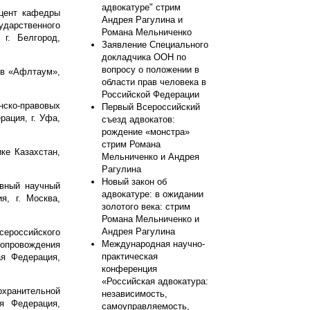
адвокатуре" стрим
оцент кафедры
Андрея Рагулина и
дарственного
Романа Мельниченко
 г. Белгород,
Заявление Специального
докладчика ООН по
вопросу о положении в
ов «Афлтаум»,
области прав человека в
Российской Федерации
нско-правовых
Первый Всероссийский
ация, г. Уфа,
съезд адвокатов:
рождение «монстра»
стрим Романа
ке Казахстан,
Мельниченко и Андрея
Рагулина
Новый закон об
авный научный
адвокатуре: в ожидании
я, г. Москва,
золотого века: стрим
Романа Мельниченко и
Андрея Рагулина
сероссийского
Международная научно-
сопровождения
практическая
ая Федерация,
конференция
«Российская адвокатура:
охранительной
независимость,
я Федерация,
самоуправляемость,