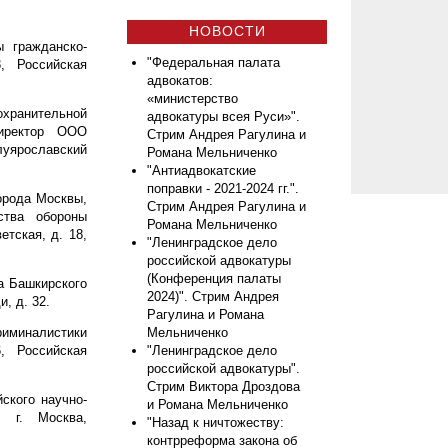
НОВОСТИ
 гражданско-
"Федеральная палата
, Российская
адвокатов:
«министерство
хранительной
адвокатуры всея Руси»".
директор ООО
Стрим Андрея Рагулина и
луярославский
Романа Мельниченко
"Антиадвокатские
поправки - 2021-2024 гг.".
орода Москвы,
Стрим Андрея Рагулина и
ства обороны
Романа Мельниченко
тская, д. 18,
"Ленинградское дело
российской адвокатуры
(Конференция палаты
а Башкирского
2024)". Стрим Андрея
, д. 32.
Рагулина и Романа
иминалистики
Мельниченко
6, Российская
"Ленинградское дело
российской адвокатуры".
Стрим Виктора Дроздова
ского научно-
и Романа Мельниченко
, г. Москва,
"Назад к ничтожеству:
контрреформа закона об