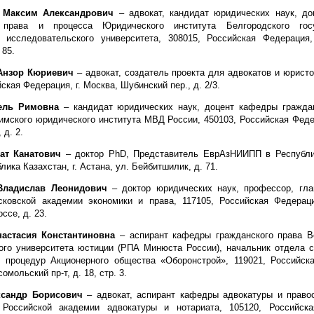
Максим Александрович
– адвокат, кандидат юридических наук, д
 права и процесса Юридического института Белгородского госу
о исследовательского университета, 308015, Российская Федерация,
 85.
нзор Кюриевич
– адвокат, создатель проекта для адвокатов и юрист
ская Федерация, г. Москва, Шубинский пер., д. 2/3.
ель Римовна
– кандидат юридических наук, доцент кафедры гражда
мского юридического института МВД России, 450103, Российская Федер
 д. 2.
ат Канатович
– доктор PhD, Представитель ЕврАзНИИПП в Республи
лика Казахстан, г. Астана, ул. Бейбитшилик, д. 71.
ладислав Леонидович
– доктор юридических наук, профессор, гл
сковской академии экономики и права, 117105, Российская Федераци
ссе, д. 23.
астасия Константиновна
– аспирант кафедры гражданского права В
ого университета юстиции (РПА Минюста России), начальник отдела 
х процедур Акционерного общества «Оборонстрой», 119021, Российск
омольский пр-т, д. 18, стр. 3.
сандр Борисович
– адвокат, аспирант кафедры адвокатуры и право
 Российской академии адвокатуры и нотариата, 105120, Российска