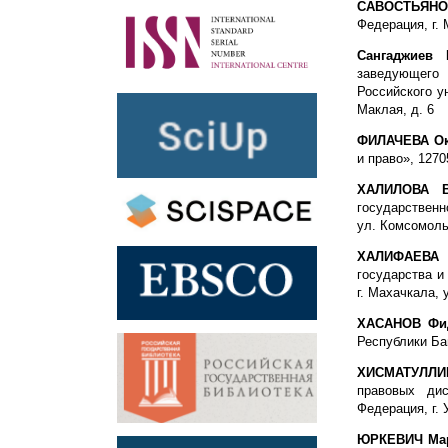
САВОСТЬЯНОВ
Федерация, г. 
Сангаджиев
заведующего 
Российского у
Маклая, д. 6
ФИЛАЧЕВА Ок
и право», 1270
ХАЛИЛОВА В
государственн
ул. Комсомольс
ХАЛИФАЕВА 
государства и
г. Махачкала, 
ХАСАНОВ Фид
Республики Баш
ХИСМАТУЛЛИ
правовых ди
Федерация, г. 
ЮРКЕВИЧ Мар