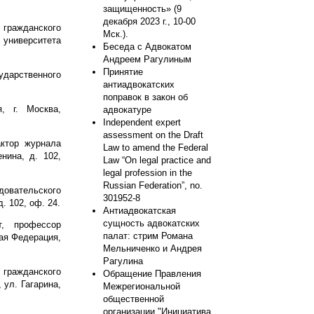
защищенность» (9
декабря 2023 г., 10-00
 гражданского
Мск.).
университета
Беседа с Адвокатом
Андреем Рагулиным
Принятие
ударственного
антиадвокатских
поправок в закон об
, г. Москва,
адвокатуре
Independent expert
assessment on the Draft
актор журнала
Law to amend the Federal
нина, д. 102,
Law “On legal practice and
legal profession in the
Russian Federation”, no.
овательского
301952-8
. 102, оф. 24.
Антиадвокатская
сущность адвокатских
, профессор
палат: стрим Романа
ая Федерация,
Мельниченко и Андрея
Рагулина
 гражданского
Обращение Правления
 ул. Гагарина,
Межрегиональной
общественной
организации "Инициатива