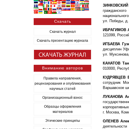
ЗИНКОВСКИЙ 
гражданского
национальног
ул. Победы, д.
Скачать
ИБРАГИМОВ А
Скачать журнал
121099, Россий
Скачать презентацию журнала
ИГБАЕВА Гуз
дисциплин Уфи
ул. Муксинова,
КАНАТОВ Тан
Вниманию авторов
010000, Респуб
КУДРЯВЦЕВ В
Правила направления,
сотрудник Мо
рецензирования и опубликования
Варшавское шо
научных статей
ЛУКАНОВА Ан
Организационный взнос
государственн
Образцы оформления
корпоративны
материалов
г. Москва, Комс
Этические принципы
ОЛЕНЕВ Алек
деятельности